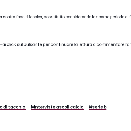
nostra fase difensiva, soprattutto considerando lo scarso periodo di form
ai click sul pulsante per continuare la lettura o commentare l’ar
 di tacchio
#interviste ascoli calcio
#serie b