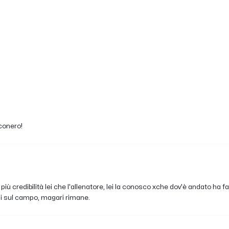
conero!
a più credibilità lei che l'allenatore, lei la conosco xche dov'è andato h
i sul campo, magari rimane.