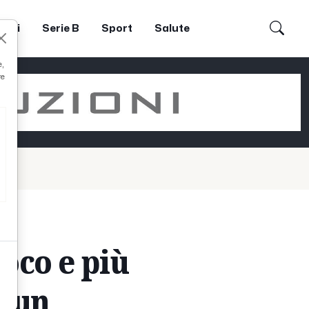
dori
Serie B
Sport
Salute
e,
re
ioco e più
o un