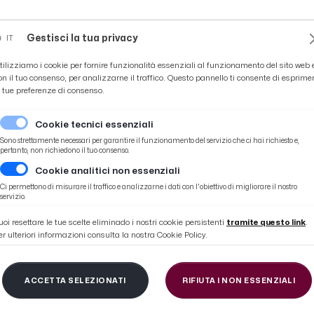
Novità
News
Ascoli Time
Cultura
Coppa Teo
Gestisci la tua privacy
IT
tilizziamo i cookie per fornire funzionalità essenziali al funzionamento del sito web 
on il tuo consenso, per analizzarne il traffico. Questo pannello ti consente di esprime
e tue preferenze di consenso.
Cookie tecnici essenziali
Sono strettamente necessari per garantire il funzionamento del servizio che ci hai richiesto e,
pertanto, non richiedono il tuo consenso.
Cookie analitici non essenziali
ù sto meglio. A Brescia troveremo un ambiente caldo, servirà equilibrio”
Ci permettono di misurare il traffico e analizzarne i dati con l'obiettivo di migliorare il nostro
servizio.
uoi resettare le tue scelte eliminado i nostri cookie persistenti
tramite questo link
.
er ulteriori informazioni consulta la nostra Cookie Policy.
cio, Di Tacchio: “Più g
ACCETTA SELEZIONATI
RIFIUTA I NON ESSENZIALI
o. A Brescia troverem