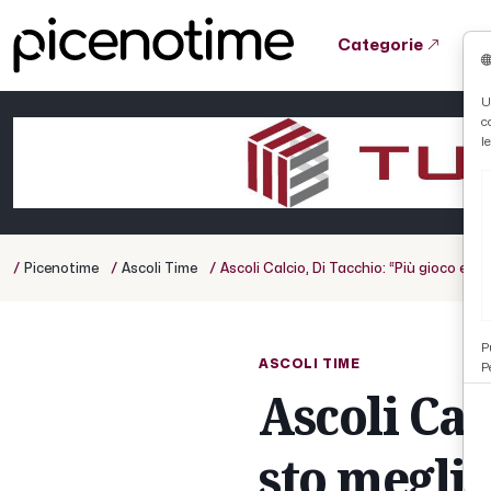
Categorie
Tutto News
Tutto Sport
Tutto Curiosità
U
c
Cronaca
Atletica
Serie D
l
Basket
Ciclismo
/
/
/
Picenotime
Ascoli Time
Ascoli Calcio, Di Tacchio: “Più gioco e pi
Volley
P
ASCOLI TIME
P
Ascoli Cal
sto megli