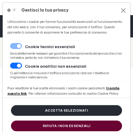
Gestisci la tua privacy
IT
Tutto News
Tutto Sport
Tutto Curiosità
Utilizziamo i cookie per fornire funzionalità essenziali al funzionamento
del sito web e, con il tuo consenso, per analizzarne il traffico. Questo
pannello ti consente di esprimere le tue preferenze di consenso.
Cronaca
Atletica
Serie D
/
Picenotime
Cookie tecnici essenziali
Basket
/
Ascoli Time
Sono strettamente necessari per garantire il funzionamento del servizio che ci hai
richiesto e, pertanto, non richiedono il tuo consenso.
/
Lecce-Altovicentino 2-1, le voci di mister Di Corcia e Mancosu post gara
Cookie analitici non essenziali
Ciclismo
Ci permettono di misurare il traffico e analizzarne i dati con l'obiettivo di
migliorare il nostro servizio.
Volley
ASCOLI TIME
Puoi resettare le tue scelte eliminado i nostri cookie persistenti
tramite
Lecce-Altovicentino 2-1, le voci di
questo link
. Per ulteriori informazioni consulta la nostra Cookie Policy.
mister Di Corcia e Mancosu post
gara
ACCETTA SELEZIONATI
RIFIUTA I NON ESSENZIALI
di Redazione Picenotime