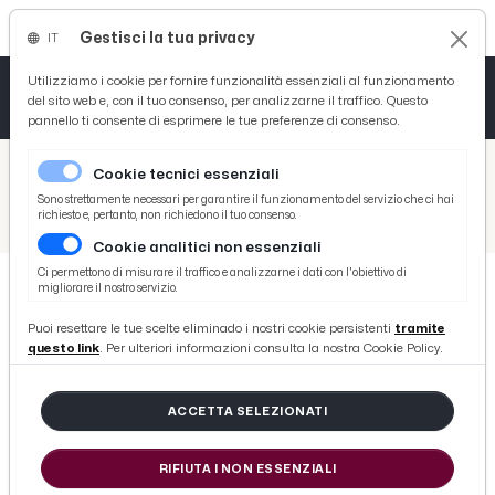
Gestisci la tua privacy
IT
Tutto News
Tutto Sport
Tutto Curiosità
Utilizziamo i cookie per fornire funzionalità essenziali al funzionamento
del sito web e, con il tuo consenso, per analizzarne il traffico. Questo
pannello ti consente di esprimere le tue preferenze di consenso.
Cronaca
Atletica
Serie D
/
Picenotime
Cookie tecnici essenziali
Basket
/
Ascoli Time
Sono strettamente necessari per garantire il funzionamento del servizio che ci hai
richiesto e, pertanto, non richiedono il tuo consenso.
/
Ascoli Picchio, partenza anticipata per il Piemonte. Conclusa 4^ asta #SOSAAA
Cookie analitici non essenziali
Ciclismo
Ci permettono di misurare il traffico e analizzarne i dati con l'obiettivo di
migliorare il nostro servizio.
Volley
ASCOLI TIME
Puoi resettare le tue scelte eliminado i nostri cookie persistenti
tramite
Ascoli Picchio, partenza anticipata
questo link
. Per ulteriori informazioni consulta la nostra Cookie Policy.
per il Piemonte. Conclusa 4^ asta
#SOSAAA
ACCETTA SELEZIONATI
RIFIUTA I NON ESSENZIALI
di Redazione Picenotime