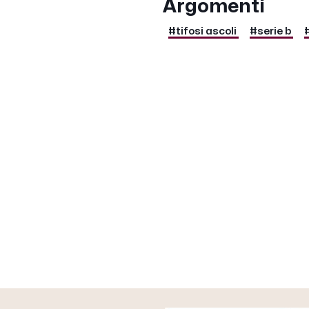
Argomenti
#tifosi ascoli
#serie b