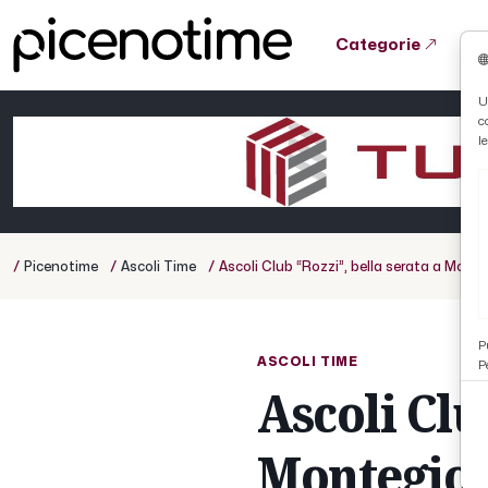
Categorie
Tutto News
Tutto Sport
Tutto Curiosità
U
c
Cronaca
Atletica
Serie D
l
Basket
Ciclismo
/
/
/
Picenotime
Ascoli Time
Ascoli Club “Rozzi”, bella serata a Monteg
Volley
P
ASCOLI TIME
P
Ascoli Clu
Montegiorg