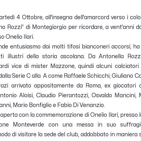
rtedì 4 Ottobre, all'insegna dell'amarcord verso i col
no Rozzi” di Montegiorgio per ricordare, a vent'anni d
o Onelio Ilari.
nde entusiasmo dai molti tifosi bianconeri accorsi, ha 
 illustri della storia ascolana. Da Antonella Rozzi,
di vice di mister Mazzone, quindi alcuni calciatori 
 dalla Serie C alla A come Raffaele Schicchi, Giuliano Ca
razi arrivato appositamente da Roma, ex giocatori 
Antonio Aloisi, Claudio Pierantozzi, Osvaldo Mancini, 
anni, Mario Bonfiglio e Fabio Di Venanzio.
 aperta con la commemorazione di Onelio Ilari, presso l
zione Monteverde con una messa in suo suffragi
o di visitare la sede del club, addobbato in maniera 