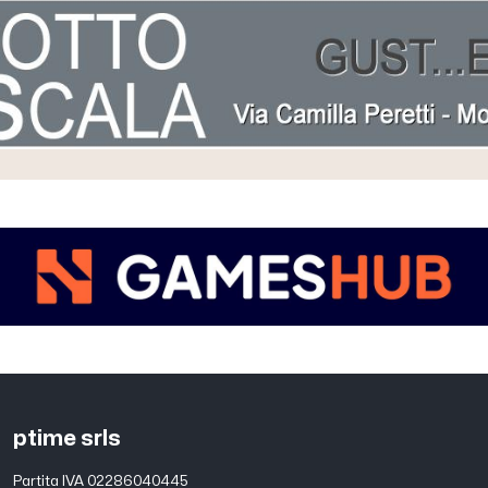
ptime srls
Partita IVA 02286040445