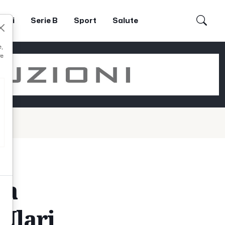
dori
Serie B
Sport
Salute
e,
re
 a
 Ilari