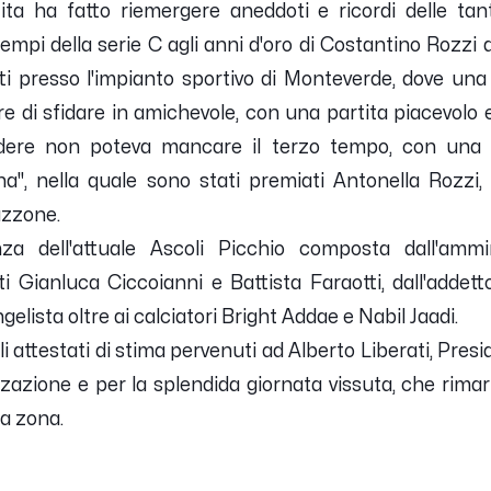
tita ha fatto riemergere aneddoti e ricordi delle tan
tempi della serie C agli anni d'oro di Costantino Rozzi a 
utti presso l'impianto sportivo di Monteverde, dove una
re di sfidare in amichevole, con una partita piacevolo
udere non poteva mancare il terzo tempo, con una c
", nella quale sono stati premiati Antonella Rozzi, la
Mazzone.
za dell'attuale Ascoli Picchio composta dall'amm
sti Gianluca Ciccoianni e Battista Faraotti, dall'addett
ista oltre ai calciatori Bright Addae e Nabil Jaadi.
gli attestati di stima pervenuti ad Alberto Liberati, Pre
izazione e per la splendida giornata vissuta, che rimar
la zona.