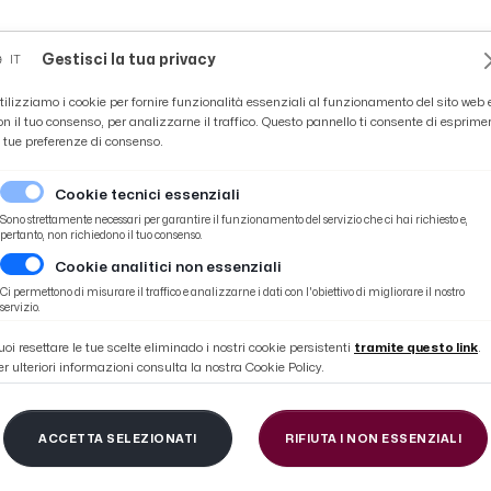
Novità
News
Ascoli Time
Cultura
Coppa Teo
Gestisci la tua privacy
IT
tilizziamo i cookie per fornire funzionalità essenziali al funzionamento del sito web 
on il tuo consenso, per analizzarne il traffico. Questo pannello ti consente di esprime
e tue preferenze di consenso.
Cookie tecnici essenziali
Sono strettamente necessari per garantire il funzionamento del servizio che ci hai richiesto e,
pertanto, non richiedono il tuo consenso.
Cookie analitici non essenziali
iorgio in onore di Onelio Ilari
Ci permettono di misurare il traffico e analizzarne i dati con l'obiettivo di migliorare il nostro
servizio.
uoi resettare le tue scelte eliminado i nostri cookie persistenti
tramite questo link
.
er ulteriori informazioni consulta la nostra Cookie Policy.
b “Rozzi”, bella serata
ACCETTA SELEZIONATI
RIFIUTA I NON ESSENZIALI
io in onore di Onelio