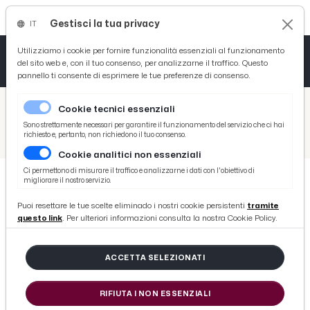
Gestisci la tua privacy
IT
Tutto News
Tutto Sport
Tutto Curiosità
Utilizziamo i cookie per fornire funzionalità essenziali al funzionamento
del sito web e, con il tuo consenso, per analizzarne il traffico. Questo
pannello ti consente di esprimere le tue preferenze di consenso.
Cronaca
Atletica
Serie D
/
Picenotime
Cookie tecnici essenziali
Basket
/
Ascoli Time
Sono strettamente necessari per garantire il funzionamento del servizio che ci hai
richiesto e, pertanto, non richiedono il tuo consenso.
/
Ascoli Picchio, Lazzari: “Continuate ad aiutarci nella raccolta fondi SOSAAA”
Cookie analitici non essenziali
Ciclismo
Ci permettono di misurare il traffico e analizzarne i dati con l'obiettivo di
migliorare il nostro servizio.
Volley
ASCOLI TIME
Puoi resettare le tue scelte eliminado i nostri cookie persistenti
tramite
Ascoli Picchio, Lazzari:
questo link
. Per ulteriori informazioni consulta la nostra Cookie Policy.
“Continuate ad aiutarci nella
raccolta fondi SOSAAA”
ACCETTA SELEZIONATI
RIFIUTA I NON ESSENZIALI
di Redazione Picenotime