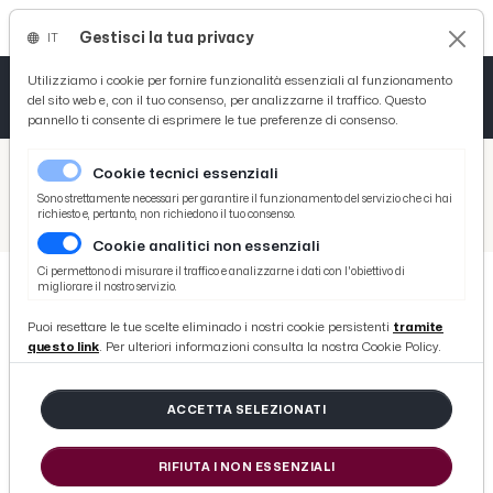
Gestisci la tua privacy
IT
Tutto News
Tutto Sport
Tutto Curiosità
Utilizziamo i cookie per fornire funzionalità essenziali al funzionamento
del sito web e, con il tuo consenso, per analizzarne il traffico. Questo
pannello ti consente di esprimere le tue preferenze di consenso.
Cronaca
Atletica
Serie D
/
Picenotime
Cookie tecnici essenziali
Basket
/
Ascoli Time
Sono strettamente necessari per garantire il funzionamento del servizio che ci hai
richiesto e, pertanto, non richiedono il tuo consenso.
/
Ascoli-Hellas Verona 1-4, i momenti chiave della partita
Cookie analitici non essenziali
Ciclismo
Ci permettono di misurare il traffico e analizzarne i dati con l'obiettivo di
migliorare il nostro servizio.
Volley
ASCOLI TIME
Puoi resettare le tue scelte eliminado i nostri cookie persistenti
tramite
Ascoli-Hellas Verona 1-4, i momenti
questo link
. Per ulteriori informazioni consulta la nostra Cookie Policy.
chiave della partita
ACCETTA SELEZIONATI
di Redazione Picenotime
RIFIUTA I NON ESSENZIALI
sabato 15 ottobre 2016