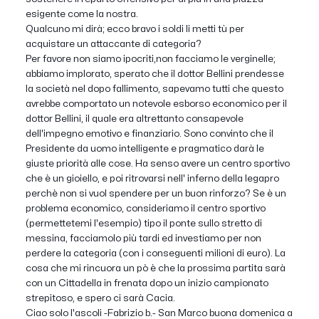
esigente come la nostra.
Qualcuno mi dirà; ecco bravo i soldi li metti tù per
acquistare un attaccante di categoria?
Per favore non siamo ipocriti,non facciamo le verginelle;
abbiamo implorato, sperato che il dottor Bellini prendesse
la società nel dopo fallimento, sapevamo tutti che questo
avrebbe comportato un notevole esborso economico per il
dottor Bellini, il quale era altrettanto consapevole
dell'impegno emotivo e finanziario. Sono convinto che il
Presidente da uomo intelligente e pragmatico darà le
giuste priorità alle cose. Ha senso avere un centro sportivo
che è un gioiello, e poi ritrovarsi nell' inferno della legapro
perchè non si vuol spendere per un buon rinforzo? Se è un
problema economico, consideriamo il centro sportivo
(permettetemi l'esempio) tipo il ponte sullo stretto di
messina, facciamolo più tardi ed investiamo per non
perdere la categoria (con i conseguenti milioni di euro). La
cosa che mi rincuora un pò è che la prossima partita sarà
con un Cittadella in frenata dopo un inizio campionato
strepitoso, e spero ci sarà Cacia.
Ciao solo l'ascoli -Fabrizio b.- San Marco buona domenica a