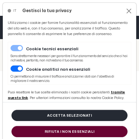
Gestisci la tua privacy
IT
Tutto News
Tutto Sport
Tutto Curiosità
Utilizziamo i cookie per fornire funzionalità essenziali al funzionamento
del sito web e, con il tuo consenso, per analizzarne il traffico. Questo
pannello ti consente di esprimere le tue preferenze di consenso.
Cronaca
Atletica
Serie D
/
Picenotime
Cookie tecnici essenziali
Basket
/
Ascoli Time
Sono strettamente necessari per garantire il funzionamento del servizio che ci hai
richiesto e, pertanto, non richiedono il tuo consenso.
/
Ascoli-Como 0-1, la voce di Di Tacchio in zona mista: “Bisogna restare uniti, questo gruppo ha valori”
Cookie analitici non essenziali
Ciclismo
Ci permettono di misurare il traffico e analizzarne i dati con l'obiettivo di
migliorare il nostro servizio.
Volley
ASCOLI TIME
Puoi resettare le tue scelte eliminado i nostri cookie persistenti
tramite
Ascoli-Como 0-1, la voce di Di
questo link
. Per ulteriori informazioni consulta la nostra Cookie Policy.
Tacchio in zona mista: “Bisogna
restare uniti, questo gruppo ha
ACCETTA SELEZIONATI
valori”
RIFIUTA I NON ESSENZIALI