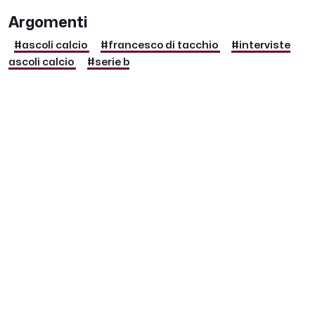
Argomenti
#ascoli calcio
#francesco di tacchio
#interviste
ascoli calcio
#serie b