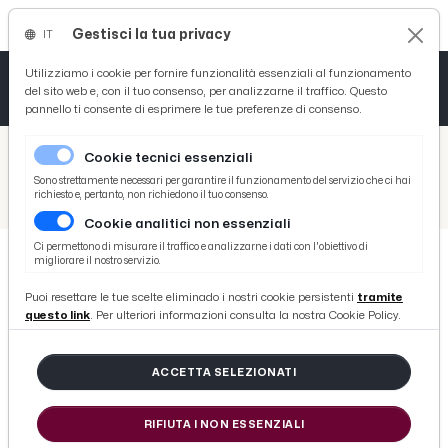
Gestisci la tua privacy
IT
Tutto News
Tutto Sport
Tutto Curiosità
Utilizziamo i cookie per fornire funzionalità essenziali al funzionamento
del sito web e, con il tuo consenso, per analizzarne il traffico. Questo
pannello ti consente di esprimere le tue preferenze di consenso.
Cronaca
Atletica
Serie D
/
Picenotime
Cookie tecnici essenziali
Basket
/
Ascoli Time
Sono strettamente necessari per garantire il funzionamento del servizio che ci hai
richiesto e, pertanto, non richiedono il tuo consenso.
/
Venezia, Javorcic: “13 positivi? Possiamo solo adattarci. Ascoli ha qualità e tecnico preparato”
Cookie analitici non essenziali
Ciclismo
Ci permettono di misurare il traffico e analizzarne i dati con l'obiettivo di
migliorare il nostro servizio.
Volley
ASCOLI TIME
Puoi resettare le tue scelte eliminado i nostri cookie persistenti
tramite
Venezia, Javorcic: “13 positivi?
questo link
. Per ulteriori informazioni consulta la nostra Cookie Policy.
Possiamo solo adattarci. Ascoli ha
qualità e tecnico preparato”
ACCETTA SELEZIONATI
RIFIUTA I NON ESSENZIALI
di Redazione Picenotime