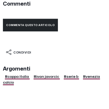
Commenti
COMMENTA QUESTO ARTICOLO
CONDIVIDI
Argomenti
#coppa italia
#ivan javorcic
#serie b
#venezia
calcio