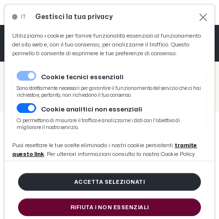
Gestisci la tua privacy
IT
Tutto News
Tutto Sport
Tutto Curiosità
Utilizziamo i cookie per fornire funzionalità essenziali al funzionamento
del sito web e, con il tuo consenso, per analizzarne il traffico. Questo
pannello ti consente di esprimere le tue preferenze di consenso.
Cronaca
Atletica
Serie D
/
Picenotime
Cookie tecnici essenziali
Basket
/
Ascoli Time
Sono strettamente necessari per garantire il funzionamento del servizio che ci hai
richiesto e, pertanto, non richiedono il tuo consenso.
/
Ternana-Ascoli 0-1, Favilli e Felicioli: “Abbiamo fatto bene. Tifosi da brividi”
Cookie analitici non essenziali
Ciclismo
Ci permettono di misurare il traffico e analizzarne i dati con l'obiettivo di
migliorare il nostro servizio.
Volley
ASCOLI TIME
Puoi resettare le tue scelte eliminado i nostri cookie persistenti
tramite
Ternana-Ascoli 0-1, Favilli e
questo link
. Per ulteriori informazioni consulta la nostra Cookie Policy.
Felicioli: “Abbiamo fatto bene.
Tifosi da brividi”
ACCETTA SELEZIONATI
RIFIUTA I NON ESSENZIALI
di Redazione Picenotime