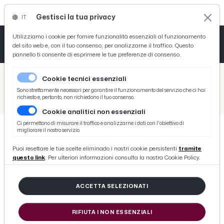
Gestisci la tua privacy
IT
Tutto News
Tutto Sport
Tutto Curiosità
Utilizziamo i cookie per fornire funzionalità essenziali al funzionamento
del sito web e, con il tuo consenso, per analizzarne il traffico. Questo
pannello ti consente di esprimere le tue preferenze di consenso.
Cronaca
Atletica
Serie D
/
Picenotime
Cookie tecnici essenziali
Basket
/
Ascoli Time
Sono strettamente necessari per garantire il funzionamento del servizio che ci hai
richiesto e, pertanto, non richiedono il tuo consenso.
/
Pianese, Capanni: “Pensiamo all'Ascoli dopo una grande gara col Perugia. Possiamo dare filo da torcere a tutti”
Cookie analitici non essenziali
Ciclismo
Ci permettono di misurare il traffico e analizzarne i dati con l'obiettivo di
migliorare il nostro servizio.
Volley
ASCOLI TIME
Puoi resettare le tue scelte eliminado i nostri cookie persistenti
tramite
Pianese, Capanni: “Pensiamo
questo link
. Per ulteriori informazioni consulta la nostra Cookie Policy.
all'Ascoli dopo una grande gara col
Perugia. Possiamo dare filo da
ACCETTA SELEZIONATI
torcere a tutti”
RIFIUTA I NON ESSENZIALI