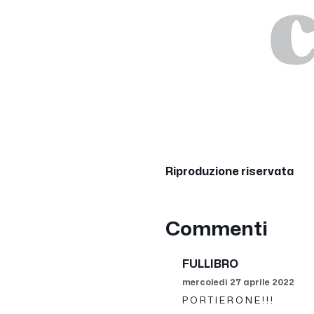
Riproduzione riservata
Commenti
FULLIBRO
mercoledì 27 aprile 2022
P O R T I E R O N E ! ! !