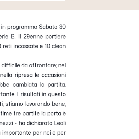
se in programma Sabato 30
erie B. Il 29enne portiere
 reti incassate e 10 clean
fficile da affrontare; nel
ella ripresa le occasioni
bbe cambiata la partita.
nte. I risultati in questo
iti, stiamo lavorando bene;
time tre partite la porta è
mezzi
- ha dichiarato Leali
 importante per noi e per