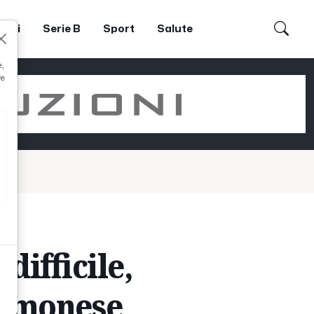
dori
Serie B
Sport
Salute
e,
re
difficile,
remonese