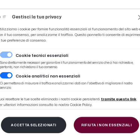
Novità
News
Ascoli Time
Cultura
Coppa Teo
Gestisci la tua privacy
IT
tilizziamo i cookie per fornire funzionalità essenziali al funzionamento del sito web 
on il tuo consenso, per analizzarne il traffico. Questo pannello ti consente di esprime
e tue preferenze di consenso.
Cookie tecnici essenziali
Sono strettamente necessari per garantire il funzionamento del servizio che ci hai richiesto e,
pertanto, non richiedono il tuo consenso.
Cookie analitici non essenziali
le, stiamo preparando gara con Cremonese in ogni minimo particolare”
Ci permettono di misurare il traffico e analizzarne i dati con l'obiettivo di migliorare il nostro
servizio.
uoi resettare le tue scelte eliminado i nostri cookie persistenti
tramite questo link
.
er ulteriori informazioni consulta la nostra Cookie Policy.
cio, Leali: “Zini campo 
ACCETTA SELEZIONATI
RIFIUTA I NON ESSENZIALI
eparando gara con C