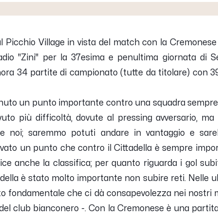
al Picchio Village in vista del match con la Cremone
tadio "Zini" per la 37esima e penultima giornata di S
ora 34 partite di campionato (tutte da titolare) con 39
nuto un punto importante contro una squadra sempre di
o più difficoltà, dovute al pressing avversario, ma n
te noi; saremmo potuti andare in vantaggio e sare
vato un punto che contro il Cittadella è sempre importa
dice anche la classifica; per quanto riguarda i gol sub
della è stato molto importante non subire reti. Nelle ul
ato fondamentale che ci dà consapevolezza nei nostri 
e del club bianconero -.
Con la Cremonese è una partita