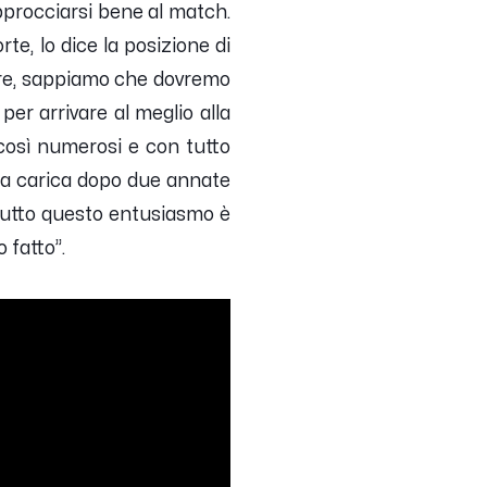
pprocciarsi bene al match.
e, lo dice la posizione di
lare, sappiamo che dovremo
per arrivare al meglio alla
i così numerosi e con tutto
sta carica dopo due annate
n tutto questo entusiasmo è
 fatto”.