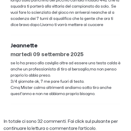
lungo sulla panchina del picchio cambia modulo 442 che la
squadra ti porterà alla vittoria del campionato da solo.. Se
vuoi fare lo scienziato del gioco nn arriverai neanche al a
scadenza dei 7 turni di squalifica che la gente che ora ti
dice bravo dopo Livorno ti vorrà mettere ai cuocere
Jeannette
martedì 09 settembre 2025
se lo ha preso alla caviglia oltre ad essere una testa calda è
anche un professionista di tiro al bersaglio,ma non penso
proprio lo abbia preso.
3/4 giornate ok, 7 me pare fuori di testa.
Cmq Mister calma altrimenti andiamo sotto tiro anche
quest'anno e non ne abbiamo proprio bisogno.
In totale ci sono 32 commenti. Fai click sul pulsante per
continuare la lettura o commentare l’articolo.