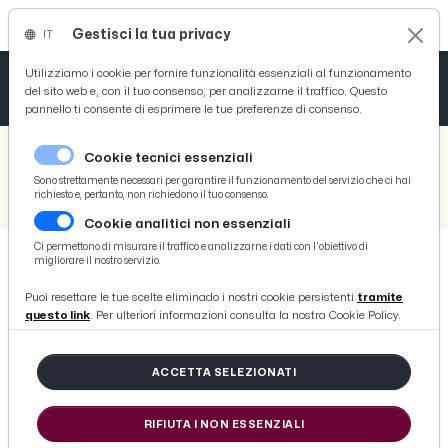
Gestisci la tua privacy
IT
Tutto News
Tutto Sport
Tutto Curiosità
Utilizziamo i cookie per fornire funzionalità essenziali al funzionamento
del sito web e, con il tuo consenso, per analizzarne il traffico. Questo
pannello ti consente di esprimere le tue preferenze di consenso.
Cronaca
Atletica
Serie D
/
Picenotime
Cookie tecnici essenziali
Basket
/
Ascoli Time
Sono strettamente necessari per garantire il funzionamento del servizio che ci hai
richiesto e, pertanto, non richiedono il tuo consenso.
/
Ascoli Calcio, maxi squalifica per Tomei dopo l'espulsione contro la Juventus Next Gen
Cookie analitici non essenziali
Ciclismo
Ci permettono di misurare il traffico e analizzarne i dati con l'obiettivo di
migliorare il nostro servizio.
Volley
ASCOLI TIME
Puoi resettare le tue scelte eliminado i nostri cookie persistenti
tramite
Ascoli Calcio, maxi squalifica per
questo link
. Per ulteriori informazioni consulta la nostra Cookie Policy.
Tomei dopo l'espulsione contro la
Juventus Next Gen
ACCETTA SELEZIONATI
RIFIUTA I NON ESSENZIALI
di Redazione Picenotime