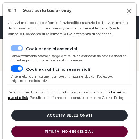
Gestisci la tua privacy
IT
Tutto News
Tutto Sport
Tutto Curiosità
Utilizziamo i cookie per fornire funzionalità essenziali al funzionamento
del sito web e, con il tuo consenso, per analizzarne il traffico. Questo
pannello ti consente di esprimere le tue preferenze di consenso.
Cronaca
Atletica
Serie D
/
Picenotime
Cookie tecnici essenziali
Basket
/
Ascoli Time
Sono strettamente necessari per garantire il funzionamento del servizio che ci hai
richiesto e, pertanto, non richiedono il tuo consenso.
/
Lucchese-Ascoli 2-1, i momenti chiave della partita
Cookie analitici non essenziali
Ciclismo
Ci permettono di misurare il traffico e analizzarne i dati con l'obiettivo di
migliorare il nostro servizio.
Volley
ASCOLI TIME
Puoi resettare le tue scelte eliminado i nostri cookie persistenti
tramite
Lucchese-Ascoli 2-1, i momenti
questo link
. Per ulteriori informazioni consulta la nostra Cookie Policy.
chiave della partita
ACCETTA SELEZIONATI
di Redazione Picenotime
RIFIUTA I NON ESSENZIALI
venerdì 24 gennaio 2025