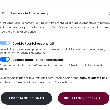
Novità
News
Ascoli Time
Cultura
Coppa Teo
Gestisci la tua privacy
IT
tilizziamo i cookie per fornire funzionalità essenziali al funzionamento del sito web 
on il tuo consenso, per analizzarne il traffico. Questo pannello ti consente di esprime
e tue preferenze di consenso.
Cookie tecnici essenziali
Sono strettamente necessari per garantire il funzionamento del servizio che ci hai richiesto e,
pertanto, non richiedono il tuo consenso.
Cookie analitici non essenziali
genti bianconeri per rinforzare il centrocampo
Ci permettono di misurare il traffico e analizzarne i dati con l'obiettivo di migliorare il nostro
servizio.
uoi resettare le tue scelte eliminado i nostri cookie persistenti
tramite questo link
.
er ulteriori informazioni consulta la nostra Cookie Policy.
cio, Frattesi nel mirin
ACCETTA SELEZIONATI
RIFIUTA I NON ESSENZIALI
bianconeri per rinforz