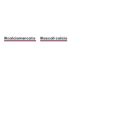
#calciomercato
#ascoli calcio