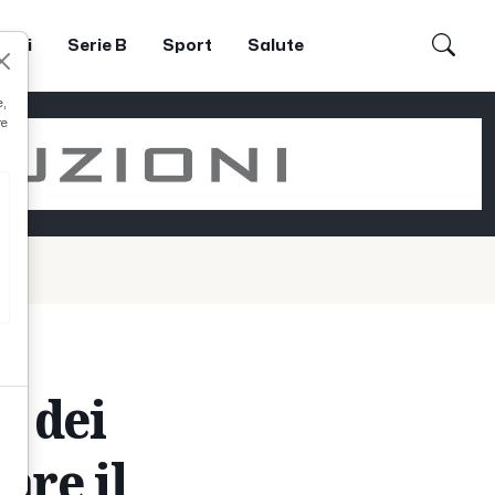
dori
Serie B
Sport
Salute
e,
re
o dei
are il