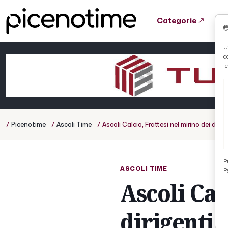
Categorie
Tutto News
Tutto Sport
Tutto Curiosità
U
c
Cronaca
Atletica
Serie D
l
Basket
Ciclismo
/
/
/
Picenotime
Ascoli Time
Ascoli Calcio, Frattesi nel mirino dei diri
Volley
P
ASCOLI TIME
P
Ascoli Cal
dirigenti 