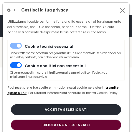
Gestisci la tua privacy
IT
Tutto News
Tutto Sport
Tutto Curiosità
Utilizziamo i cookie per fornire funzionalità essenziali al funzionamento
del sito web e, con il tuo consenso, per analizzarne il traffico. Questo
pannello ti consente di esprimere le tue preferenze di consenso.
Cronaca
Atletica
Serie D
/
Picenotime
Cookie tecnici essenziali
Basket
/
Ascoli Time
Sono strettamente necessari per garantire il funzionamento del servizio che ci hai
richiesto e, pertanto, non richiedono il tuo consenso.
/
Ascoli Calcio, Vivarini: “A Perugia per far bene davanti a tanti tifosi e patron. Ballottaggio Baldini-Frattesi”
Cookie analitici non essenziali
Ciclismo
Ci permettono di misurare il traffico e analizzarne i dati con l'obiettivo di
migliorare il nostro servizio.
Volley
ASCOLI TIME
Puoi resettare le tue scelte eliminado i nostri cookie persistenti
tramite
Ascoli Calcio, Vivarini: “A Perugia
questo link
. Per ulteriori informazioni consulta la nostra Cookie Policy.
per far bene davanti a tanti tifosi e
patron. Ballottaggio Baldini-
ACCETTA SELEZIONATI
Frattesi”
RIFIUTA I NON ESSENZIALI