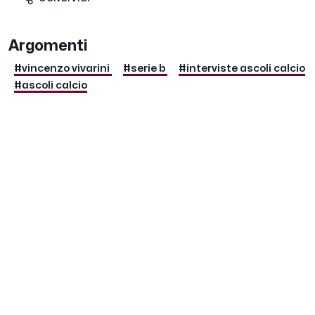
Argomenti
#vincenzo vivarini
#serie b
#interviste ascoli calcio
#ascoli calcio