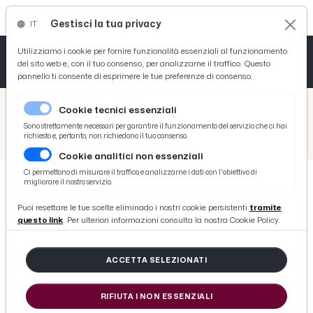
Gestisci la tua privacy
IT
Tutto News
Tutto Sport
Tutto Curiosità
Utilizziamo i cookie per fornire funzionalità essenziali al funzionamento
del sito web e, con il tuo consenso, per analizzarne il traffico. Questo
pannello ti consente di esprimere le tue preferenze di consenso.
Cronaca
Atletica
Serie D
/
Picenotime
Cookie tecnici essenziali
Basket
/
Ascoli Time
Sono strettamente necessari per garantire il funzionamento del servizio che ci hai
richiesto e, pertanto, non richiedono il tuo consenso.
/
Ascoli Calcio, ufficiale il trasferimento di Martinho alla Virtus Entella di Boscaglia
Cookie analitici non essenziali
Ciclismo
Ci permettono di misurare il traffico e analizzarne i dati con l'obiettivo di
migliorare il nostro servizio.
Volley
ASCOLI TIME
Puoi resettare le tue scelte eliminado i nostri cookie persistenti
tramite
Ascoli Calcio, ufficiale il
questo link
. Per ulteriori informazioni consulta la nostra Cookie Policy.
trasferimento di Martinho alla
Virtus Entella di Boscaglia
ACCETTA SELEZIONATI
RIFIUTA I NON ESSENZIALI
di Redazione Picenotime