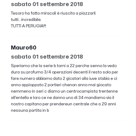
sabato 01 settembre 2018
Tesoro ha fatto miracoli è riuscito a piazzarli
tutti...incredibile.
TUTTI A PERUGIA!!!
Mauro60
sabato 01 settembre 2018
Speriamo che la serie b torni a 22 perche senno la vedo
dura su profumo 3/4 operazioni decenti il resto solo per
fare numero abbiamo dato 2 gicatori alla iuve stabia e ci
anno appioppato 2 portieri chenon anno mai giocato
nemmeno in seri c diamo un centrocampista trentenne
all’entella e loro ce ne danno uno di 34 mandiamo via il
nostro capitano per prendereun centrale che a 29 anni
nessuna partita in b