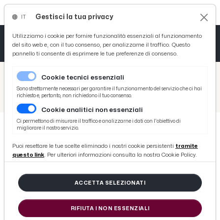
Gestisci la tua privacy
IT
Tutto News
Tutto Sport
Tutto Curiosità
Utilizziamo i cookie per fornire funzionalità essenziali al funzionamento
del sito web e, con il tuo consenso, per analizzarne il traffico. Questo
pannello ti consente di esprimere le tue preferenze di consenso.
Cronaca
Atletica
Serie D
/
Picenotime
Cookie tecnici essenziali
Basket
/
Ascoli Time
Sono strettamente necessari per garantire il funzionamento del servizio che ci hai
richiesto e, pertanto, non richiedono il tuo consenso.
/
Ascoli Calcio: Ciccoianni, De Santis e Kupisz a Marino del Tronto per partita con i detenuti
Cookie analitici non essenziali
Ciclismo
Ci permettono di misurare il traffico e analizzarne i dati con l'obiettivo di
migliorare il nostro servizio.
Volley
ASCOLI TIME
Puoi resettare le tue scelte eliminado i nostri cookie persistenti
tramite
Ascoli Calcio: Ciccoianni, De Santis
questo link
. Per ulteriori informazioni consulta la nostra Cookie Policy.
e Kupisz a Marino del Tronto per
partita con i detenuti
ACCETTA SELEZIONATI
RIFIUTA I NON ESSENZIALI
di Redazione Picenotime