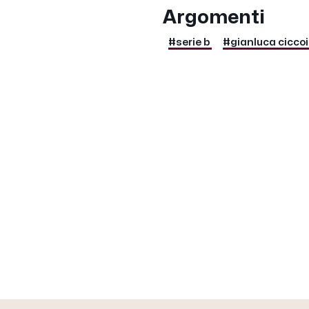
Argomenti
#serie b
#gianluca cicco