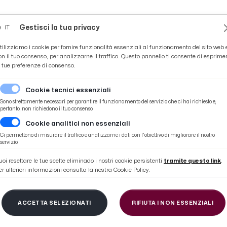
Novità
News
Ascoli Time
Cultura
Coppa Teo
Gestisci la tua privacy
IT
tilizziamo i cookie per fornire funzionalità essenziali al funzionamento del sito web 
on il tuo consenso, per analizzarne il traffico. Questo pannello ti consente di esprime
e tue preferenze di consenso.
Cookie tecnici essenziali
Sono strettamente necessari per garantire il funzionamento del servizio che ci hai richiesto e,
pertanto, non richiedono il tuo consenso.
Cookie analitici non essenziali
pisz a Marino del Tronto per partita con i detenuti
Ci permettono di misurare il traffico e analizzarne i dati con l'obiettivo di migliorare il nostro
servizio.
uoi resettare le tue scelte eliminado i nostri cookie persistenti
tramite questo link
.
er ulteriori informazioni consulta la nostra Cookie Policy.
cio: Ciccoianni, De San
ACCETTA SELEZIONATI
RIFIUTA I NON ESSENZIALI
arino del Tronto per 