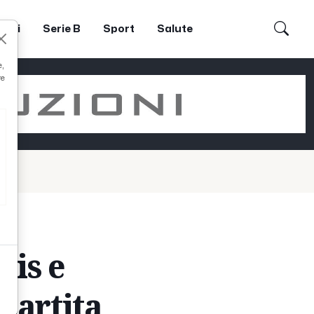
dori
Serie B
Sport
Salute
e,
re
tis e
partita