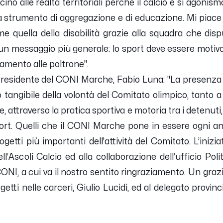
no alle realtà territoriali perché il calcio è sì agoni
strumento di aggregazione e di educazione. Mi piace 
e quella della disabilità grazie alla squadra che di
n messaggio più generale: lo sport deve essere motivo
camento alle poltrone".
Presidente del CONI Marche, Fabio Luna:
"La presenza 
o tangibile della volontà del Comitato olimpico, tanto a
e, attraverso la pratica sportiva e motoria tra i detenuti,
ort. Quelli che il CONI Marche pone in essere ogni anno
ogetti più importanti dell'attività del Comitato. L’inizia
ell’Ascoli Calcio ed alla collaborazione dell’ufficio Pol
ONI, a cui va il nostro sentito ringraziamento. Un graz
etti nelle carceri, Giulio Lucidi, ed al delegato provin