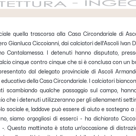
iale quella trascorsa alla Casa Circondariale di Asco
ero
Gianluca Ciccoianni
, dai calciatori dell'Ascoli
Ivan 
no Cantalamessa. I detenuti hanno disputato, presso
 calcio cinque contro cinque che si è conclusa con un b
resentato dal delegato provinciale di Ascoli Arman
 educativa della Casa Circondariale. I calciatori biancone
nuti scambiando qualche passaggio sul campo, hanno
io che i detenuti utilizzeranno per gli allenamenti setti
colo sociale e, laddove può essere di aiuto e sostegno
no, siamo orgogliosi di esserci
- ha dichiarato Ciccoi
 -.
Questa mattinata è stata un'occasione di distrazio