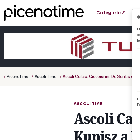
Categorie
Tutto News
Tutto Sport
Tutto Curiosità
U
c
Cronaca
Atletica
Serie D
l
Basket
Ciclismo
/
/
/
Picenotime
Ascoli Time
Ascoli Calcio: Ciccoianni, De Santis e Ku
Volley
P
ASCOLI TIME
P
Ascoli Cal
Kupisz a M