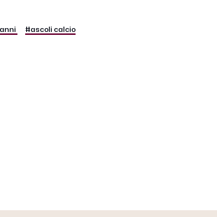
ianni
#ascoli calcio