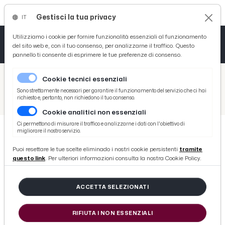
Gestisci la tua privacy
IT
Tutto News
Tutto Sport
Tutto Curiosità
Utilizziamo i cookie per fornire funzionalità essenziali al funzionamento
del sito web e, con il tuo consenso, per analizzarne il traffico. Questo
pannello ti consente di esprimere le tue preferenze di consenso.
Cronaca
Atletica
Serie D
/
Picenotime
Cookie tecnici essenziali
Basket
/
Ascoli Time
Sono strettamente necessari per garantire il funzionamento del servizio che ci hai
richiesto e, pertanto, non richiedono il tuo consenso.
/
Ascoli Calcio, Pulcinelli a poche ore dalla gara col Crotone: “Conta solo vincere. In bocca al lupo a Bacci”
Cookie analitici non essenziali
Ciclismo
Ci permettono di misurare il traffico e analizzarne i dati con l'obiettivo di
migliorare il nostro servizio.
Volley
ASCOLI TIME
Puoi resettare le tue scelte eliminado i nostri cookie persistenti
tramite
Ascoli Calcio, Pulcinelli a poche
questo link
. Per ulteriori informazioni consulta la nostra Cookie Policy.
ore dalla gara col Crotone: “Conta
solo vincere. In bocca al lupo a
ACCETTA SELEZIONATI
Bacci”
RIFIUTA I NON ESSENZIALI