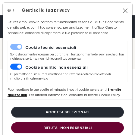
Gestisci la tua privacy
IT
Tutto News
Tutto Sport
Tutto Curiosità
Utilizziamo i cookie per fornire funzionalità essenziali al funzionamento
del sito web e, con il tuo consenso, per analizzarne il traffico. Questo
pannello ti consente di esprimere le tue preferenze di consenso.
Cronaca
Atletica
Serie D
/
Picenotime
Cookie tecnici essenziali
Basket
/
Ascoli Time
Sono strettamente necessari per garantire il funzionamento del servizio che ci hai
richiesto e, pertanto, non richiedono il tuo consenso.
/
Ascoli Calcio, Alagna ai tifosi: "Siete scesi in campo con noi, col vostro calore ci avete dato la forza per riportarvi dove meritate"
Cookie analitici non essenziali
Ciclismo
Ci permettono di misurare il traffico e analizzarne i dati con l'obiettivo di
migliorare il nostro servizio.
Volley
ASCOLI TIME
Puoi resettare le tue scelte eliminado i nostri cookie persistenti
tramite
Ascoli Calcio, Alagna ai tifosi:
questo link
. Per ulteriori informazioni consulta la nostra Cookie Policy.
"Siete scesi in campo con noi, col
vostro calore ci avete dato la forza
ACCETTA SELEZIONATI
per riportarvi dove meritate"
RIFIUTA I NON ESSENZIALI