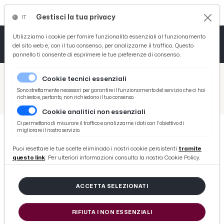
Gestisci la tua privacy
IT
Tutto News
Tutto Sport
Tutto Curiosità
Utilizziamo i cookie per fornire funzionalità essenziali al funzionamento
del sito web e, con il tuo consenso, per analizzarne il traffico. Questo
pannello ti consente di esprimere le tue preferenze di consenso.
Cronaca
Atletica
Serie D
/
Picenotime
Cookie tecnici essenziali
Basket
/
Ascoli Time
Sono strettamente necessari per garantire il funzionamento del servizio che ci hai
richiesto e, pertanto, non richiedono il tuo consenso.
/
Crotone al lavoro in vista dell'Ascoli. Distorsione alla caviglia per l'esterno sinistro Sala
Cookie analitici non essenziali
Ciclismo
Ci permettono di misurare il traffico e analizzarne i dati con l'obiettivo di
migliorare il nostro servizio.
Volley
ASCOLI TIME
Puoi resettare le tue scelte eliminado i nostri cookie persistenti
tramite
Crotone al lavoro in vista
questo link
. Per ulteriori informazioni consulta la nostra Cookie Policy.
dell'Ascoli. Distorsione alla
caviglia per l'esterno sinistro Sala
ACCETTA SELEZIONATI
RIFIUTA I NON ESSENZIALI
di Redazione Picenotime