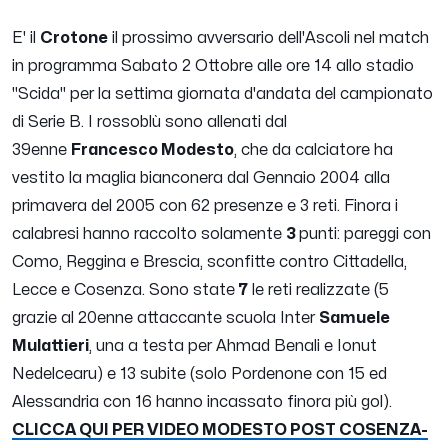
E' il
Crotone
il prossimo avversario dell'Ascoli nel match
in programma Sabato 2 Ottobre alle ore 14 allo stadio
"Scida" per la settima giornata d'andata del campionato
di Serie B. I rossoblù sono allenati dal
39enne
Francesco Modesto
, che da calciatore ha
vestito la maglia bianconera dal Gennaio 2004 alla
primavera del 2005 con 62 presenze e 3 reti. Finora i
calabresi hanno raccolto solamente
3
punti: pareggi con
Como, Reggina e Brescia, sconfitte contro Cittadella,
Lecce e Cosenza. Sono state
7
le reti realizzate (5
grazie al 20enne attaccante scuola Inter
Samuele
Mulattieri
, una a testa per Ahmad Benali e Ionut
Nedelcearu) e 13 subite (solo Pordenone con 15 ed
Alessandria con 16 hanno incassato finora più gol).
CLICCA QUI PER VIDEO MODESTO POST COSENZA-