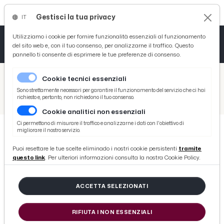
Gestisci la tua privacy
IT
Tutto News
Tutto Sport
Tutto Curiosità
Utilizziamo i cookie per fornire funzionalità essenziali al funzionamento
del sito web e, con il tuo consenso, per analizzarne il traffico. Questo
pannello ti consente di esprimere le tue preferenze di consenso.
Cronaca
Atletica
Serie D
/
Picenotime
Cookie tecnici essenziali
Basket
/
Ascoli Time
Sono strettamente necessari per garantire il funzionamento del servizio che ci hai
richiesto e, pertanto, non richiedono il tuo consenso.
/
Ascoli-Reggiana, dato definitivo dei tifosi granata nel Settore Ospiti dello stadio “Del Duca”
Cookie analitici non essenziali
Ciclismo
Ci permettono di misurare il traffico e analizzarne i dati con l'obiettivo di
migliorare il nostro servizio.
Volley
ASCOLI TIME
Puoi resettare le tue scelte eliminado i nostri cookie persistenti
tramite
Ascoli-Reggiana, dato definitivo
questo link
. Per ulteriori informazioni consulta la nostra Cookie Policy.
dei tifosi granata nel Settore Ospiti
dello stadio “Del Duca”
ACCETTA SELEZIONATI
RIFIUTA I NON ESSENZIALI
di Redazione Picenotime