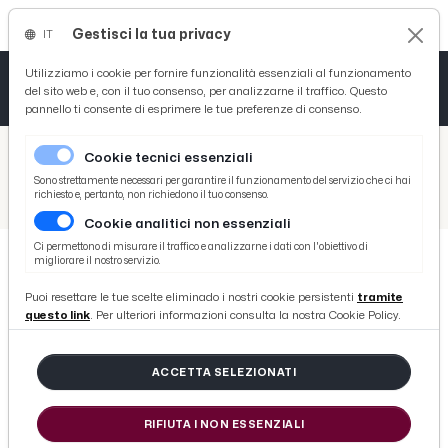
Gestisci la tua privacy
IT
Tutto News
Tutto Sport
Tutto Curiosità
Utilizziamo i cookie per fornire funzionalità essenziali al funzionamento
del sito web e, con il tuo consenso, per analizzarne il traffico. Questo
pannello ti consente di esprimere le tue preferenze di consenso.
Cronaca
Atletica
Serie D
/
Picenotime
Cookie tecnici essenziali
Basket
/
Ascoli Time
Sono strettamente necessari per garantire il funzionamento del servizio che ci hai
richiesto e, pertanto, non richiedono il tuo consenso.
/
Serie B: presentato il nuovo calendario ad Ascoli. La voce di Zanetti
Cookie analitici non essenziali
Ciclismo
Ci permettono di misurare il traffico e analizzarne i dati con l'obiettivo di
migliorare il nostro servizio.
Volley
ASCOLI TIME
Puoi resettare le tue scelte eliminado i nostri cookie persistenti
tramite
Serie B: presentato il nuovo
questo link
. Per ulteriori informazioni consulta la nostra Cookie Policy.
calendario ad Ascoli. La voce di
Zanetti
ACCETTA SELEZIONATI
RIFIUTA I NON ESSENZIALI
di Redazione Picenotime