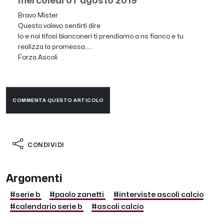
mercoledì 07 agosto 2019
Bravo Mister
Questo volevo sentirti dire
Io e noi tifosi bianconeri ti prendiamo a ns fianco e tu
realizza la promessa.....
Forza Ascoli
COMMENTA QUESTO ARTICOLO
CONDIVIDI
Argomenti
#serie b
#paolo zanetti
#interviste ascoli calcio
#calendario serie b
#ascoli calcio