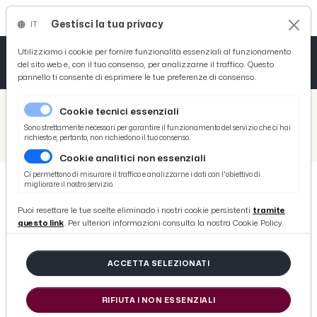
Gestisci la tua privacy
IT
Tutto News
Tutto Sport
Tutto Curiosità
Utilizziamo i cookie per fornire funzionalità essenziali al funzionamento
del sito web e, con il tuo consenso, per analizzarne il traffico. Questo
pannello ti consente di esprimere le tue preferenze di consenso.
Cronaca
Atletica
Serie D
/
Picenotime
Cookie tecnici essenziali
Basket
/
Ascoli Time
Sono strettamente necessari per garantire il funzionamento del servizio che ci hai
richiesto e, pertanto, non richiedono il tuo consenso.
/
Ascoli Calcio, Lovato su ufficialità Var in B: “C'è grande soddisfazione, da sempre fautori della tecnologia”
Cookie analitici non essenziali
Ciclismo
Ci permettono di misurare il traffico e analizzarne i dati con l'obiettivo di
migliorare il nostro servizio.
Volley
ASCOLI TIME
Puoi resettare le tue scelte eliminado i nostri cookie persistenti
tramite
Ascoli Calcio, Lovato su ufficialità
questo link
. Per ulteriori informazioni consulta la nostra Cookie Policy.
Var in B: “C'è grande soddisfazione,
da sempre fautori della
ACCETTA SELEZIONATI
tecnologia”
RIFIUTA I NON ESSENZIALI