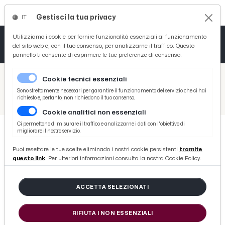
Gestisci la tua privacy
IT
Tutto News
Tutto Sport
Tutto Curiosità
Utilizziamo i cookie per fornire funzionalità essenziali al funzionamento
del sito web e, con il tuo consenso, per analizzarne il traffico. Questo
pannello ti consente di esprimere le tue preferenze di consenso.
Cronaca
Atletica
Serie D
/
Picenotime
Cookie tecnici essenziali
Basket
/
Ascoli Time
Sono strettamente necessari per garantire il funzionamento del servizio che ci hai
richiesto e, pertanto, non richiedono il tuo consenso.
/
Ascoli Calcio, Petrucci: “Gruppo unito e sano che può ancora migliorare. A Salerno gara difficile”
Cookie analitici non essenziali
Ciclismo
Ci permettono di misurare il traffico e analizzarne i dati con l'obiettivo di
migliorare il nostro servizio.
Volley
ASCOLI TIME
Puoi resettare le tue scelte eliminado i nostri cookie persistenti
tramite
Ascoli Calcio, Petrucci: “Gruppo
questo link
. Per ulteriori informazioni consulta la nostra Cookie Policy.
unito e sano che può ancora
migliorare. A Salerno gara
ACCETTA SELEZIONATI
difficile”
RIFIUTA I NON ESSENZIALI