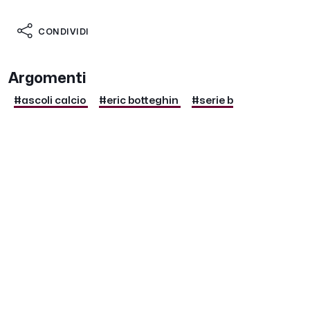
CONDIVIDI
Argomenti
#ascoli calcio
#eric botteghin
#serie b