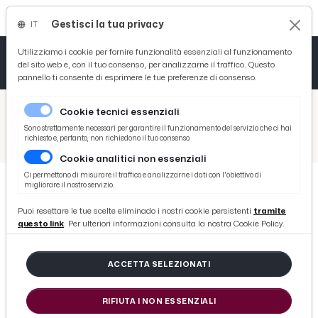
Gestisci la tua privacy
IT
Tutto News
Tutto Sport
Tutto Curiosità
Utilizziamo i cookie per fornire funzionalità essenziali al funzionamento
del sito web e, con il tuo consenso, per analizzarne il traffico. Questo
pannello ti consente di esprimere le tue preferenze di consenso.
Cronaca
Atletica
Serie D
/
Picenotime
Cookie tecnici essenziali
Basket
/
Ascoli Time
Sono strettamente necessari per garantire il funzionamento del servizio che ci hai
richiesto e, pertanto, non richiedono il tuo consenso.
/
Ascoli Calcio, Botteghin pronto a tornare in campo dopo un mese e mezzo ai box. Nove le sue presenze stagionali
Cookie analitici non essenziali
Ciclismo
Ci permettono di misurare il traffico e analizzarne i dati con l'obiettivo di
migliorare il nostro servizio.
Volley
ASCOLI TIME
Puoi resettare le tue scelte eliminado i nostri cookie persistenti
tramite
Ascoli Calcio, Botteghin pronto a
questo link
. Per ulteriori informazioni consulta la nostra Cookie Policy.
tornare in campo dopo un mese e
mezzo ai box. Nove le sue presenze
ACCETTA SELEZIONATI
stagionali
RIFIUTA I NON ESSENZIALI