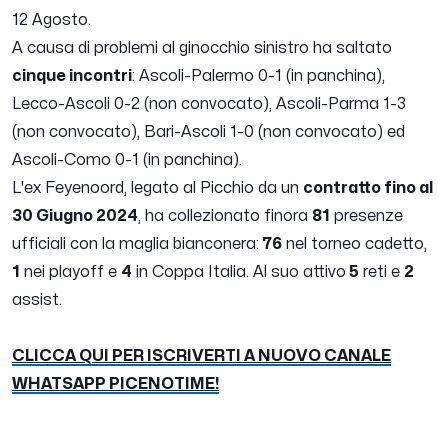
12 Agosto.
A causa di problemi al ginocchio sinistro ha saltato
cinque incontri
: Ascoli-Palermo 0-1 (in panchina),
Lecco-Ascoli 0-2 (non convocato), Ascoli-Parma 1-3
(non convocato), Bari-Ascoli 1-0 (non convocato) ed
Ascoli-Como 0-1 (in panchina).
L'ex Feyenoord, legato al Picchio da un
contratto fino al
30 Giugno 2024
, ha collezionato finora
81
presenze
ufficiali con la maglia bianconera:
76
nel torneo cadetto,
1
nei playoff e
4
in Coppa Italia. Al suo attivo
5
reti e
2
assist.
CLICCA QUI PER ISCRIVERTI A NUOVO CANALE
WHATSAPP PICENOTIME!