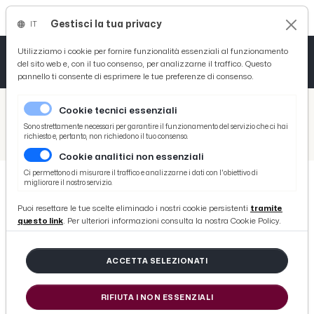
Gestisci la tua privacy
IT
Tutto News
Tutto Sport
Tutto Curiosità
Utilizziamo i cookie per fornire funzionalità essenziali al funzionamento
del sito web e, con il tuo consenso, per analizzarne il traffico. Questo
pannello ti consente di esprimere le tue preferenze di consenso.
Cronaca
Atletica
Serie D
/
Picenotime
Cookie tecnici essenziali
Basket
/
Ascoli Time
Sono strettamente necessari per garantire il funzionamento del servizio che ci hai
richiesto e, pertanto, non richiedono il tuo consenso.
/
Ascoli-Pineto 3-0, i momenti chiave della partita
Cookie analitici non essenziali
Ciclismo
Ci permettono di misurare il traffico e analizzarne i dati con l'obiettivo di
migliorare il nostro servizio.
Volley
ASCOLI TIME
Puoi resettare le tue scelte eliminado i nostri cookie persistenti
tramite
Ascoli-Pineto 3-0, i momenti chiave
questo link
. Per ulteriori informazioni consulta la nostra Cookie Policy.
della partita
ACCETTA SELEZIONATI
di Redazione Picenotime
RIFIUTA I NON ESSENZIALI
martedì 23 settembre 2025