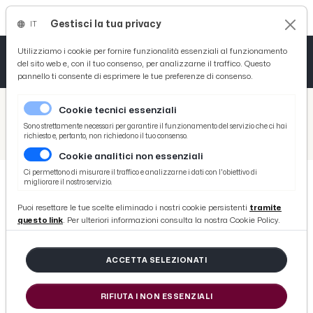
Gestisci la tua privacy
IT
Tutto News
Tutto Sport
Tutto Curiosità
Utilizziamo i cookie per fornire funzionalità essenziali al funzionamento
del sito web e, con il tuo consenso, per analizzarne il traffico. Questo
pannello ti consente di esprimere le tue preferenze di consenso.
Cronaca
Atletica
Serie D
/
Picenotime
Cookie tecnici essenziali
Basket
/
Ascoli Time
Sono strettamente necessari per garantire il funzionamento del servizio che ci hai
richiesto e, pertanto, non richiedono il tuo consenso.
/
Ascoli Calcio, Eramo entra in diffida. Lombardi salterà la gara del “Del Duca” del 10 Luglio
Cookie analitici non essenziali
Ciclismo
Ci permettono di misurare il traffico e analizzarne i dati con l'obiettivo di
migliorare il nostro servizio.
Volley
ASCOLI TIME
Puoi resettare le tue scelte eliminado i nostri cookie persistenti
tramite
Ascoli Calcio, Eramo entra in
questo link
. Per ulteriori informazioni consulta la nostra Cookie Policy.
diffida. Lombardi salterà la gara
del “Del Duca” del 10 Luglio
ACCETTA SELEZIONATI
RIFIUTA I NON ESSENZIALI
di Redazione Picenotime