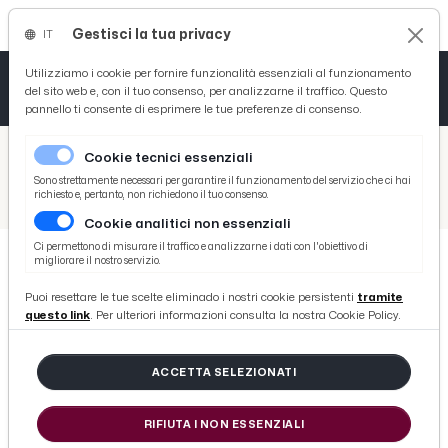
Gestisci la tua privacy
IT
Tutto News
Tutto Sport
Tutto Curiosità
Utilizziamo i cookie per fornire funzionalità essenziali al funzionamento
del sito web e, con il tuo consenso, per analizzarne il traffico. Questo
pannello ti consente di esprimere le tue preferenze di consenso.
Cronaca
Atletica
Serie D
/
Picenotime
Cookie tecnici essenziali
Basket
/
Ascoli Time
Sono strettamente necessari per garantire il funzionamento del servizio che ci hai
richiesto e, pertanto, non richiedono il tuo consenso.
/
Ascoli-Bari 0-1, Botteghin: “Sconfitta che fa male. Troppe espulsioni. Lavoro al massimo per aiutare la squadra”
Cookie analitici non essenziali
Ciclismo
Ci permettono di misurare il traffico e analizzarne i dati con l'obiettivo di
migliorare il nostro servizio.
Volley
ASCOLI TIME
Puoi resettare le tue scelte eliminado i nostri cookie persistenti
tramite
Ascoli-Bari 0-1, Botteghin:
questo link
. Per ulteriori informazioni consulta la nostra Cookie Policy.
“Sconfitta che fa male. Troppe
espulsioni. Lavoro al massimo per
ACCETTA SELEZIONATI
aiutare la squadra”
RIFIUTA I NON ESSENZIALI