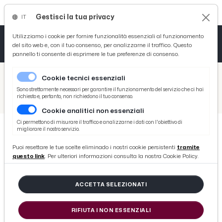
Gestisci la tua privacy
IT
Tutto News
Tutto Sport
Tutto Curiosità
Utilizziamo i cookie per fornire funzionalità essenziali al funzionamento
del sito web e, con il tuo consenso, per analizzarne il traffico. Questo
pannello ti consente di esprimere le tue preferenze di consenso.
Cronaca
Atletica
Serie D
/
Picenotime
Cookie tecnici essenziali
Basket
/
Ascoli Time
Sono strettamente necessari per garantire il funzionamento del servizio che ci hai
richiesto e, pertanto, non richiedono il tuo consenso.
/
Pineto, Tisci: “Felice di avere tutti a disposizione”. Vigliotti: “Vogliamo preparare al meglio la gara con l'Ascoli”
Cookie analitici non essenziali
Ciclismo
Ci permettono di misurare il traffico e analizzarne i dati con l'obiettivo di
migliorare il nostro servizio.
Volley
ASCOLI TIME
Puoi resettare le tue scelte eliminado i nostri cookie persistenti
tramite
Pineto, Tisci: “Felice di avere tutti
questo link
. Per ulteriori informazioni consulta la nostra Cookie Policy.
a disposizione”. Vigliotti:
“Vogliamo preparare al meglio la
ACCETTA SELEZIONATI
gara con l'Ascoli”
RIFIUTA I NON ESSENZIALI