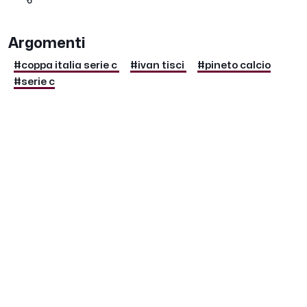
Argomenti
#coppa italia serie c
#ivan tisci
#pineto calcio
#serie c