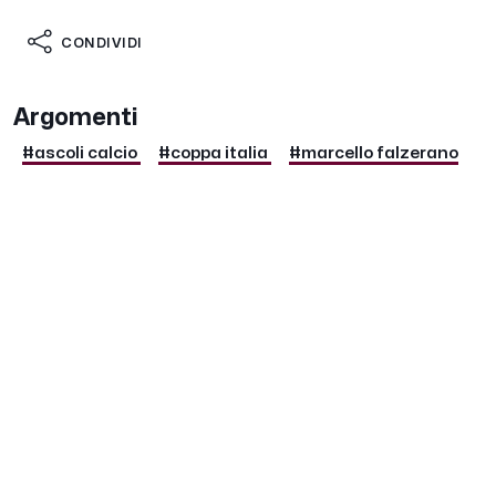
CONDIVIDI
Argomenti
#ascoli calcio
#coppa italia
#marcello falzerano