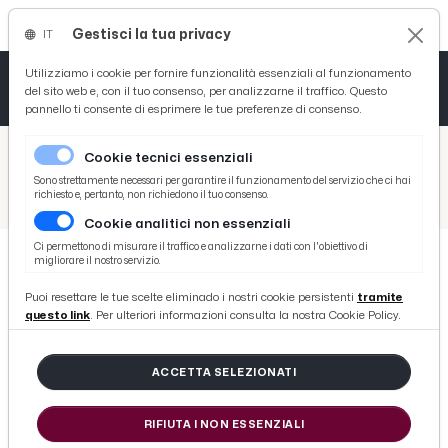
Gestisci la tua privacy
IT
Tutto News
Tutto Sport
Tutto Curiosità
Utilizziamo i cookie per fornire funzionalità essenziali al funzionamento
del sito web e, con il tuo consenso, per analizzarne il traffico. Questo
pannello ti consente di esprimere le tue preferenze di consenso.
Cronaca
Atletica
Serie D
/
Picenotime
Cookie tecnici essenziali
Basket
/
Ascoli Time
Sono strettamente necessari per garantire il funzionamento del servizio che ci hai
richiesto e, pertanto, non richiedono il tuo consenso.
/
Venezia-Ascoli 2-3, Falzerano: “Mi piace giocare esterno alto. Prendere 2 gol così ci deve far riflettere”
Cookie analitici non essenziali
Ciclismo
Ci permettono di misurare il traffico e analizzarne i dati con l'obiettivo di
migliorare il nostro servizio.
Volley
ASCOLI TIME
Puoi resettare le tue scelte eliminado i nostri cookie persistenti
tramite
Venezia-Ascoli 2-3, Falzerano: “Mi
questo link
. Per ulteriori informazioni consulta la nostra Cookie Policy.
piace giocare esterno alto.
Prendere 2 gol così ci deve far
ACCETTA SELEZIONATI
riflettere”
RIFIUTA I NON ESSENZIALI