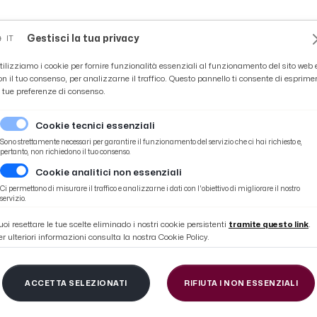
Novità
News
Ascoli Time
Cultura
Coppa Teo
Gestisci la tua privacy
IT
tilizziamo i cookie per fornire funzionalità essenziali al funzionamento del sito web 
on il tuo consenso, per analizzarne il traffico. Questo pannello ti consente di esprime
e tue preferenze di consenso.
Cookie tecnici essenziali
Sono strettamente necessari per garantire il funzionamento del servizio che ci hai richiesto e,
pertanto, non richiedono il tuo consenso.
Cookie analitici non essenziali
 bianconera dopo una prima stagione con 30 presenze
Ci permettono di misurare il traffico e analizzarne i dati con l'obiettivo di migliorare il nostro
servizio.
uoi resettare le tue scelte eliminado i nostri cookie persistenti
tramite questo link
.
er ulteriori informazioni consulta la nostra Cookie Policy.
cio, Petrucci resta in
ACCETTA SELEZIONATI
RIFIUTA I NON ESSENZIALI
a dopo una prima sta