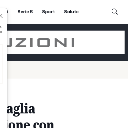
dori
Serie B
Sport
Salute
e,
re
 maglia
gione con