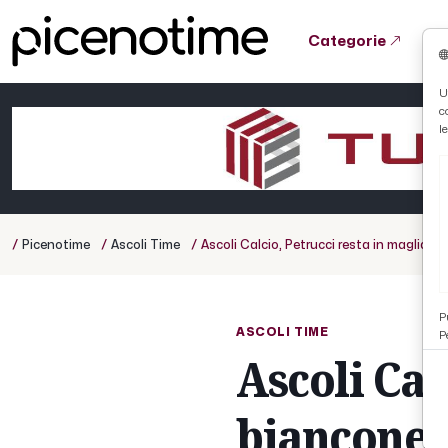
Categorie
Tutto News
Tutto Sport
Tutto Curiosità
U
c
Cronaca
Atletica
Serie D
l
Basket
Ciclismo
/
/
/
Picenotime
Ascoli Time
Ascoli Calcio, Petrucci resta in maglia
Volley
P
ASCOLI TIME
P
Ascoli Cal
bianconer