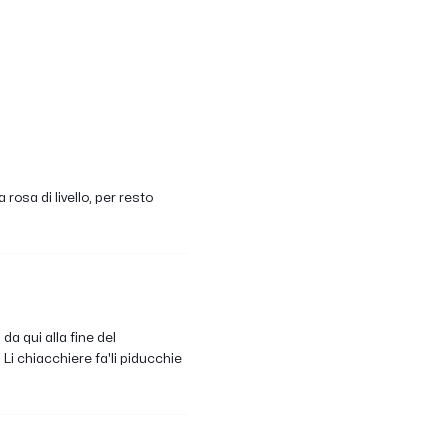
osa di livello, per resto
da qui alla fine del
 Li chiacchiere fa'li piducchie