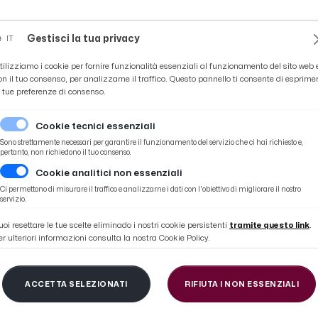
Novità
News
Ascoli Time
Cultura
Coppa Teo
Gestisci la tua privacy
IT
tilizziamo i cookie per fornire funzionalità essenziali al funzionamento del sito web 
on il tuo consenso, per analizzarne il traffico. Questo pannello ti consente di esprime
e tue preferenze di consenso.
Cookie tecnici essenziali
Sono strettamente necessari per garantire il funzionamento del servizio che ci hai richiesto e,
pertanto, non richiedono il tuo consenso.
Cookie analitici non essenziali
 oltre otto mesi. Diventano 13 le marcature in bianconero
Ci permettono di misurare il traffico e analizzarne i dati con l'obiettivo di migliorare il nostro
servizio.
uoi resettare le tue scelte eliminado i nostri cookie persistenti
tramite questo link
.
er ulteriori informazioni consulta la nostra Cookie Policy.
cio, Corazza torna al 
ACCETTA SELEZIONATI
RIFIUTA I NON ESSENZIALI
 mesi. Diventano 13 le