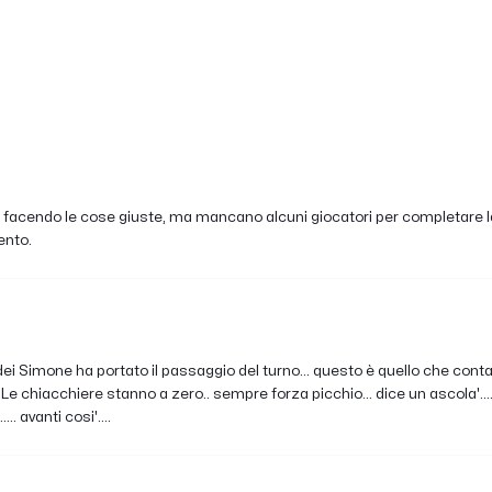
a facendo le cose giuste, ma mancano alcuni giocatori per completare la r
ento.
o dei Simone ha portato il passaggio del turno... questo è quello che conta 
. Le chiacchiere stanno a zero.. sempre forza picchio... dice un ascola'....
. avanti cosi'....