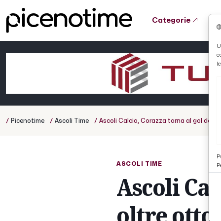
Categorie
Tutto News
Tutto Sport
Tutto Curiosità
U
c
Cronaca
Atletica
Serie D
l
Basket
Ciclismo
/
/
/
Picenotime
Ascoli Time
Ascoli Calcio, Corazza torna al gol dopo
Volley
P
ASCOLI TIME
P
Ascoli Cal
oltre otto