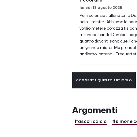
Pecoraro
lunedì 18 agosto 2025
Per i scienziati allenatori o 
solo il mister.. Abbiamo la squa
voglio metere corazza fisicame
milanese bando Damiani carpani 
quattro davanti sono quelli ch
un grande mister. Ma prendetegl
andiamo lontano... Trequartsta
COMMENTA QUESTO ARTICOLO
Argomenti
#ascoli calcio
#simone c