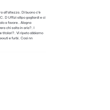
a all'altezza.. Di buono c'è
. D Uffizi silipo gagliardi e ci
lo a favore... Alagna
a chi salta in aria?.. I
titolari?.. Vi ripeto abbiamo
xxuti e furbi.. Così nn