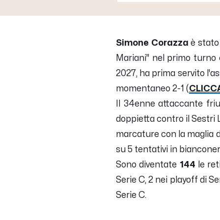
Simone Corazza
è stato 
Mariani" nel primo turno e
2027, ha prima servito l'as
momentaneo 2-1 (
CLICCA
Il 34enne attaccante friu
doppietta contro il Sestr
marcature con la maglia d
su 5 tentativi in biancone
Sono diventate
144
le ret
Serie C, 2 nei playoff di S
Serie C.