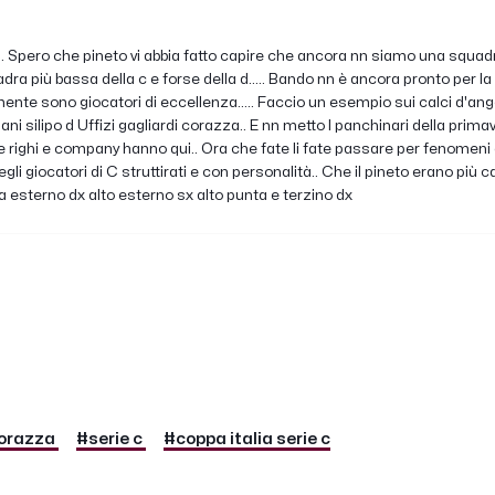
Ds.. Spero che pineto vi abbia fatto capire che ancora nn siamo una squadr
dra più bassa della c e forse della d..... Bando nn è ancora pronto per la C.
nte sono giocatori di eccellenza..... Faccio un esempio sui calci d'ango
silipo d Uffizi gagliardi corazza.. E nn metto I panchinari della primaver
e righi e company hanno qui.. Ora che fate li fate passare per fenomeni e 
i giocatori di C struttirati e con personalità.. Che il pineto erano più ca
 esterno dx alto esterno sx alto punta e terzino dx
orazza
#serie c
#coppa italia serie c