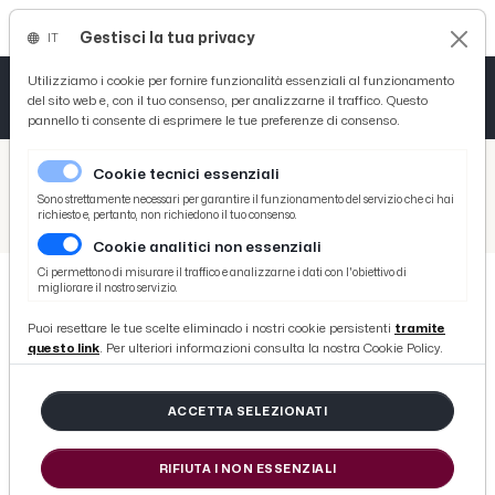
Gestisci la tua privacy
IT
Tutto News
Tutto Sport
Tutto Curiosità
Utilizziamo i cookie per fornire funzionalità essenziali al funzionamento
del sito web e, con il tuo consenso, per analizzarne il traffico. Questo
pannello ti consente di esprimere le tue preferenze di consenso.
Cronaca
Atletica
Serie D
/
Picenotime
Cookie tecnici essenziali
Basket
/
Ascoli Time
Sono strettamente necessari per garantire il funzionamento del servizio che ci hai
richiesto e, pertanto, non richiedono il tuo consenso.
/
Ascoli Calcio, Varone si prepara alla nuova stagione lavorando sodo in palestra nel Modenese
Cookie analitici non essenziali
Ciclismo
Ci permettono di misurare il traffico e analizzarne i dati con l'obiettivo di
migliorare il nostro servizio.
Volley
ASCOLI TIME
Puoi resettare le tue scelte eliminado i nostri cookie persistenti
tramite
Ascoli Calcio, Varone si prepara
questo link
. Per ulteriori informazioni consulta la nostra Cookie Policy.
alla nuova stagione lavorando sodo
in palestra nel Modenese
ACCETTA SELEZIONATI
RIFIUTA I NON ESSENZIALI
di Redazione Picenotime