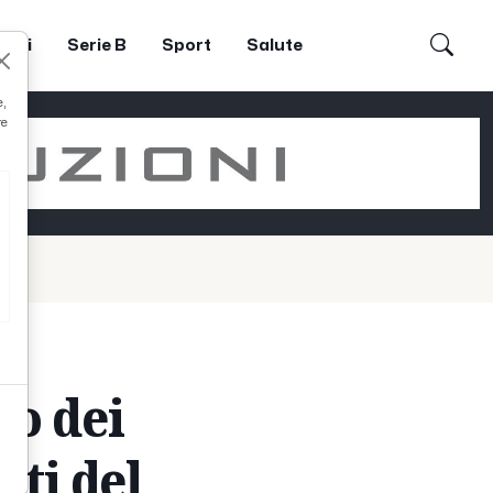
dori
Serie B
Sport
Salute
e,
re
vo dei
iti del