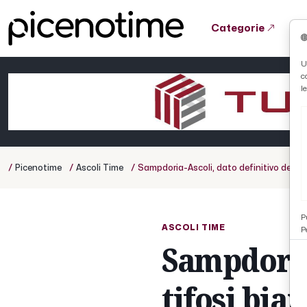
Categorie
Tutto News
Tutto Sport
Tutto Curiosità
U
c
Cronaca
Atletica
Serie D
l
Basket
Ciclismo
/
/
/
Picenotime
Ascoli Time
Sampdoria-Ascoli, dato definitivo dei tifo
Volley
P
ASCOLI TIME
P
Sampdoria-
tifosi bia