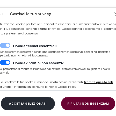
Novità
News
Ascoli Time
Cultura
Coppa Teo
Gestisci la tua privacy
IT
tilizziamo i cookie per fornire funzionalità essenziali al funzionamento del sito web 
on il tuo consenso, per analizzarne il traffico. Questo pannello ti consente di esprime
e tue preferenze di consenso.
Cookie tecnici essenziali
Sono strettamente necessari per garantire il funzionamento del servizio che ci hai richiesto e,
pertanto, non richiedono il tuo consenso.
Cookie analitici non essenziali
si bianconeri nel Settore Ospiti del “Ferraris”
Ci permettono di misurare il traffico e analizzarne i dati con l'obiettivo di migliorare il nostro
servizio.
uoi resettare le tue scelte eliminado i nostri cookie persistenti
tramite questo link
.
er ulteriori informazioni consulta la nostra Cookie Policy.
Ascoli, dato definiti
ACCETTA SELEZIONATI
RIFIUTA I NON ESSENZIALI
nconeri nel Settore Osp