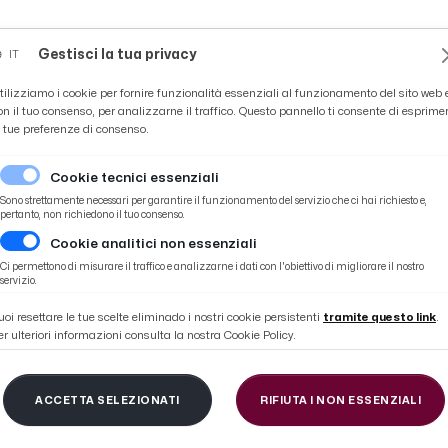
Novità
News
Ascoli Time
Cultura
Coppa Teo
Gestisci la tua privacy
IT
tilizziamo i cookie per fornire funzionalità essenziali al funzionamento del sito web 
on il tuo consenso, per analizzarne il traffico. Questo pannello ti consente di esprime
e tue preferenze di consenso.
Cookie tecnici essenziali
Sono strettamente necessari per garantire il funzionamento del servizio che ci hai richiesto e,
pertanto, non richiedono il tuo consenso.
Cookie analitici non essenziali
larate. Un inedito per entrambe le squadre
Ci permettono di misurare il traffico e analizzarne i dati con l'obiettivo di migliorare il nostro
servizio.
uoi resettare le tue scelte eliminado i nostri cookie persistenti
tramite questo link
.
er ulteriori informazioni consulta la nostra Cookie Policy.
scoli, arbitra Frasyny
ACCETTA SELEZIONATI
RIFIUTA I NON ESSENZIALI
 Un inedito per entra