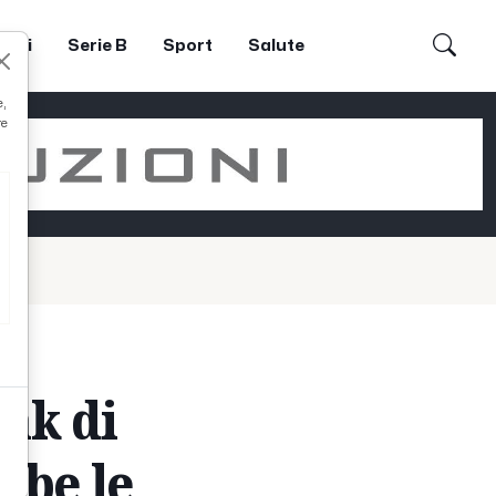
dori
Serie B
Sport
Salute
e,
re
ak di
mbe le