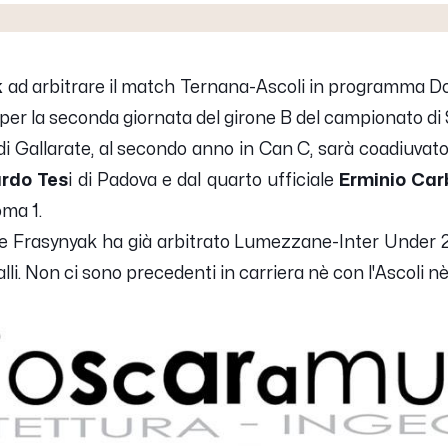
k
ad arbitrare il match Ternana-Ascoli in programma D
" per la seconda giornata del girone B del campionato di 
e di Gallarate, al secondo anno in Can C, sarà coadiuvato
rdo Tes
i di Padova e dal quarto ufficiale
Erminio Car
ma 1.
one Frasynyak ha già arbitrato Lumezzane-Inter Under 23
alli. Non ci sono precedenti in carriera nè con l'Ascoli n