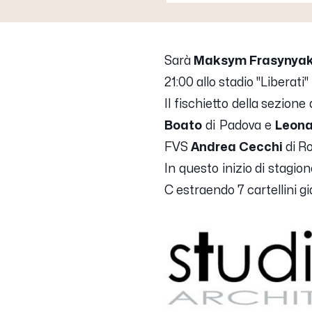
Sarà
Maksym Frasynya
21:00 allo stadio "Liberati
Il fischietto della sezion
Boato
di Padova e
Leona
FVS
Andrea Cecchi
di Ro
In questo inizio di stagi
C estraendo 7 cartellini gi