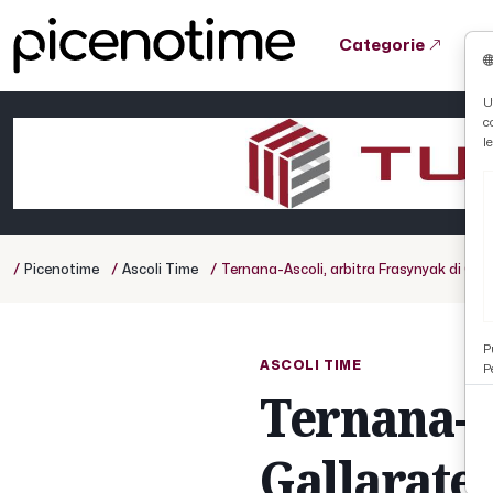
Categorie
Tutto News
Tutto Sport
Tutto Curiosità
U
c
Cronaca
Atletica
Serie D
l
Basket
Ciclismo
/
/
/
Picenotime
Ascoli Time
Ternana-Ascoli, arbitra Frasynyak di Gal
Volley
P
ASCOLI TIME
P
Ternana-A
Gallarate.