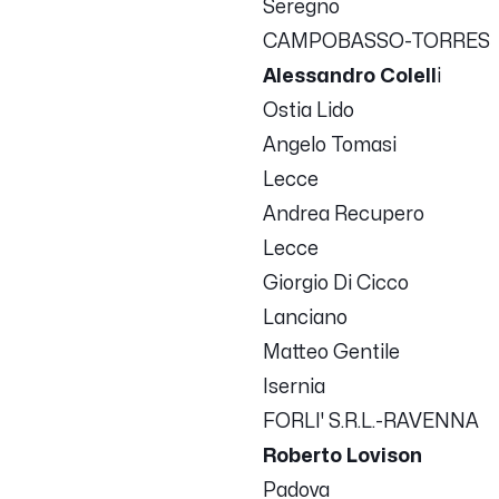
Seregno
CAMPOBASSO-TORRES
Alessandro Colell
i
Ostia Lido
Angelo Tomasi
Lecce
Andrea Recupero
Lecce
Giorgio Di Cicco
Lanciano
Matteo Gentile
Isernia
FORLI' S.R.L.-RAVENNA
Roberto Lovison
Padova