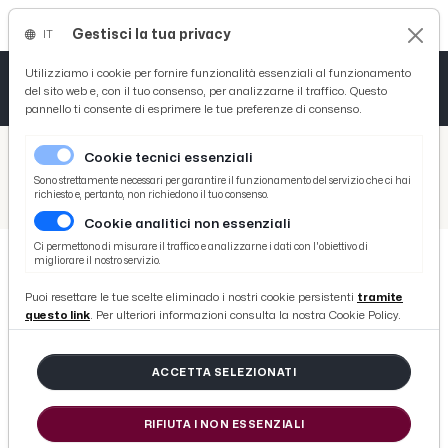
Gestisci la tua privacy
IT
Tutto News
Tutto Sport
Tutto Curiosità
Utilizziamo i cookie per fornire funzionalità essenziali al funzionamento
del sito web e, con il tuo consenso, per analizzarne il traffico. Questo
pannello ti consente di esprimere le tue preferenze di consenso.
Cronaca
Atletica
Serie D
/
Picenotime
Cookie tecnici essenziali
Basket
/
Ascoli Time
Sono strettamente necessari per garantire il funzionamento del servizio che ci hai
richiesto e, pertanto, non richiedono il tuo consenso.
/
Ascoli Calcio, 'Christmas Evening' al ristorante “Mister Ok” con dirigenza e squadra per scambio di auguri
Cookie analitici non essenziali
Ciclismo
Ci permettono di misurare il traffico e analizzarne i dati con l'obiettivo di
migliorare il nostro servizio.
Volley
ASCOLI TIME
Puoi resettare le tue scelte eliminado i nostri cookie persistenti
tramite
Ascoli Calcio, 'Christmas Evening'
questo link
. Per ulteriori informazioni consulta la nostra Cookie Policy.
al ristorante “Mister Ok” con
dirigenza e squadra per scambio di
ACCETTA SELEZIONATI
auguri
RIFIUTA I NON ESSENZIALI