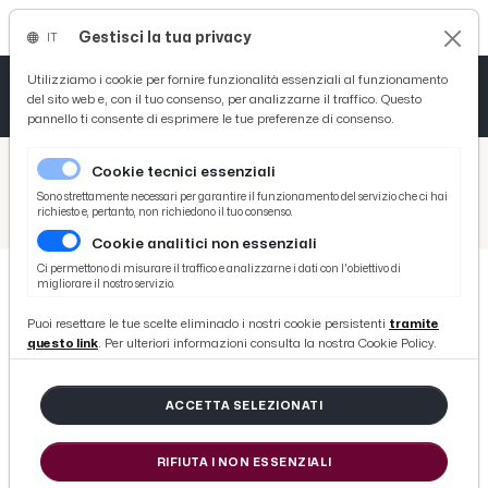
Gestisci la tua privacy
IT
Tutto News
Tutto Sport
Tutto Curiosità
Utilizziamo i cookie per fornire funzionalità essenziali al funzionamento
del sito web e, con il tuo consenso, per analizzarne il traffico. Questo
pannello ti consente di esprimere le tue preferenze di consenso.
Cronaca
Atletica
Serie D
/
Picenotime
Cookie tecnici essenziali
Basket
/
Ascoli Time
Sono strettamente necessari per garantire il funzionamento del servizio che ci hai
richiesto e, pertanto, non richiedono il tuo consenso.
/
Ascoli Calcio: media punti iniziale dei direttori sportivi dal 2018, Righi il peggiore al pari di Giannitti
Cookie analitici non essenziali
Ciclismo
Ci permettono di misurare il traffico e analizzarne i dati con l'obiettivo di
migliorare il nostro servizio.
Volley
ASCOLI TIME
Puoi resettare le tue scelte eliminado i nostri cookie persistenti
tramite
Ascoli Calcio: media punti iniziale
questo link
. Per ulteriori informazioni consulta la nostra Cookie Policy.
dei direttori sportivi dal 2018,
Righi il peggiore al pari di
ACCETTA SELEZIONATI
Giannitti
RIFIUTA I NON ESSENZIALI