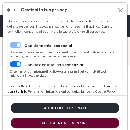
Gestisci la tua privacy
IT
Tutto News
Tutto Sport
Tutto Curiosità
Utilizziamo i cookie per fornire funzionalità essenziali al funzionamento
del sito web e, con il tuo consenso, per analizzarne il traffico. Questo
pannello ti consente di esprimere le tue preferenze di consenso.
Cronaca
Atletica
Serie D
/
Picenotime
Cookie tecnici essenziali
Basket
/
Ascoli Time
Sono strettamente necessari per garantire il funzionamento del servizio che ci hai
richiesto e, pertanto, non richiedono il tuo consenso.
/
Ascoli Calcio, Botteghin: “Stagione con alti e bassi, senza equilibrio. Finche sarò qui giocherò con anima e cuore”
Cookie analitici non essenziali
Ciclismo
Ci permettono di misurare il traffico e analizzarne i dati con l'obiettivo di
migliorare il nostro servizio.
Volley
ASCOLI TIME
Puoi resettare le tue scelte eliminado i nostri cookie persistenti
tramite
Ascoli Calcio, Botteghin: “Stagione
questo link
. Per ulteriori informazioni consulta la nostra Cookie Policy.
con alti e bassi, senza equilibrio.
Finche sarò qui giocherò con
ACCETTA SELEZIONATI
anima e cuore”
RIFIUTA I NON ESSENZIALI