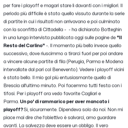
per fare i playoff e magari stare lì davanti con i migliori. Il
periodo più difficile è stato quello vissuto durante la serie
di partite in cui i risultati non arrivavano e poi culminato
con la sconfitta di Cittadella -
- ha dichiarato Botteghin
in una lunga intervista pubblicata oggi sulle pagine de
"Il
Resto del Carlino"
-.
Il momento più bello invece quello
successivo, dove riuscimmo a tirarci fuori per poi andare
a vincere alcune partite di fila (Perugia, Parma e Modena
intervallate dal pari col Benevento). Vedere i playoff vicini
è stato bello. Il mio gol più entusiasmante quello di
Brescia all'ultimo minuto. Poi facemmo tutti festa con i
tifosi. Per i playoff ora vedo favorite Cagliari e
Parma
.
Un po' di rammarico per aver mancato i
playoff?
Sì, sicuramente. Dipendeva solo da noi. Non mi
piace mai dire che l'obiettivo è salvarci, amo guardare
avanti. La salvezza deve essere un obbligo. Il vero