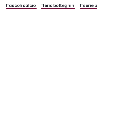
#ascoli calcio
#eric botteghin
#serie b