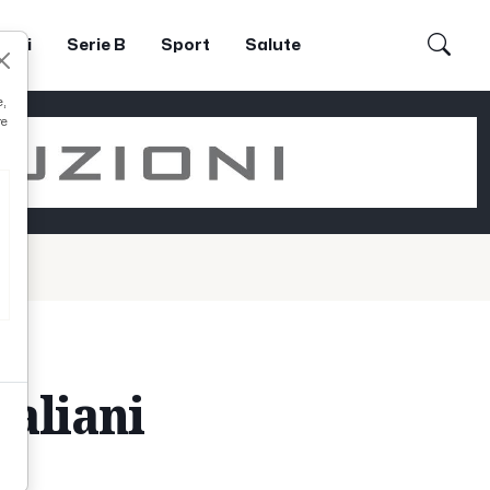
dori
Serie B
Sport
Salute
e,
re
taliani
”