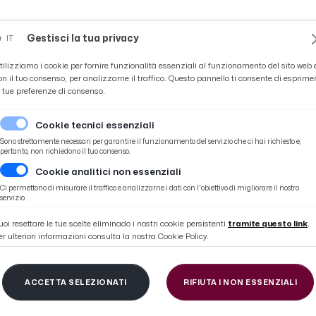
Novità
News
Ascoli Time
Cultura
Coppa Teo
Gestisci la tua privacy
IT
tilizziamo i cookie per fornire funzionalità essenziali al funzionamento del sito web 
on il tuo consenso, per analizzarne il traffico. Questo pannello ti consente di esprime
e tue preferenze di consenso.
Cookie tecnici essenziali
Sono strettamente necessari per garantire il funzionamento del servizio che ci hai richiesto e,
pertanto, non richiedono il tuo consenso.
Cookie analitici non essenziali
onotoni anche nel delinquere”
Ci permettono di misurare il traffico e analizzarne i dati con l'obiettivo di migliorare il nostro
servizio.
uoi resettare le tue scelte eliminado i nostri cookie persistenti
tramite questo link
.
er ulteriori informazioni consulta la nostra Cookie Policy.
mmesse, Tavecchio: “I
ACCETTA SELEZIONATI
RIFIUTA I NON ESSENZIALI
anche nel delinquere