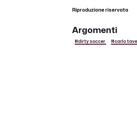
Riproduzione riservata
Argomenti
#dirty soccer
#carlo tav