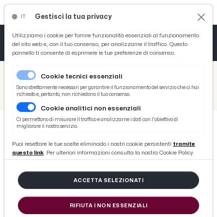
Gestisci la tua privacy
IT
Tutto News
Tutto Sport
Tutto Curiosità
Utilizziamo i cookie per fornire funzionalità essenziali al funzionamento
del sito web e, con il tuo consenso, per analizzarne il traffico. Questo
pannello ti consente di esprimere le tue preferenze di consenso.
Cronaca
Atletica
Serie D
/
Picenotime
Cookie tecnici essenziali
Basket
/
Ascoli Time
Sono strettamente necessari per garantire il funzionamento del servizio che ci hai
richiesto e, pertanto, non richiedono il tuo consenso.
/
Ascoli-Reggiana 0-0, voce Castori in zona mista: “Pochi tiri in porta? Cercheremo di capire come aggiustare qualcosa”
Cookie analitici non essenziali
Ciclismo
Ci permettono di misurare il traffico e analizzarne i dati con l'obiettivo di
migliorare il nostro servizio.
Volley
ASCOLI TIME
Puoi resettare le tue scelte eliminado i nostri cookie persistenti
tramite
Ascoli-Reggiana 0-0, voce Castori in
questo link
. Per ulteriori informazioni consulta la nostra Cookie Policy.
zona mista: “Pochi tiri in porta?
Cercheremo di capire come
ACCETTA SELEZIONATI
aggiustare qualcosa”
RIFIUTA I NON ESSENZIALI