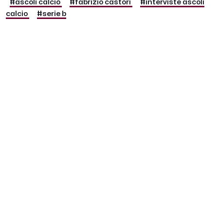
#ascoli calcio
#fabrizio castori
#interviste ascoli
calcio
#serie b