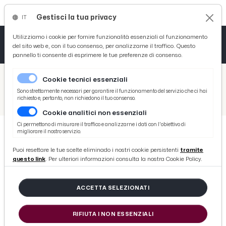
Gestisci la tua privacy
IT
Tutto News
Tutto Sport
Tutto Curiosità
Utilizziamo i cookie per fornire funzionalità essenziali al funzionamento
del sito web e, con il tuo consenso, per analizzarne il traffico. Questo
pannello ti consente di esprimere le tue preferenze di consenso.
Cronaca
Atletica
Serie D
/
Picenotime
Cookie tecnici essenziali
Basket
/
Ascoli Time
Sono strettamente necessari per garantire il funzionamento del servizio che ci hai
richiesto e, pertanto, non richiedono il tuo consenso.
/
Chievo-Ascoli 3-0, la voce di Aglietti: ''Partita che deve darci slancio per playoff meritati''
Cookie analitici non essenziali
Ciclismo
Ci permettono di misurare il traffico e analizzarne i dati con l'obiettivo di
migliorare il nostro servizio.
Volley
ASCOLI TIME
Puoi resettare le tue scelte eliminado i nostri cookie persistenti
tramite
Chievo-Ascoli 3-0, la voce di
questo link
. Per ulteriori informazioni consulta la nostra Cookie Policy.
Aglietti: ''Partita che deve darci
slancio per playoff meritati''
ACCETTA SELEZIONATI
RIFIUTA I NON ESSENZIALI
di Redazione Picenotime