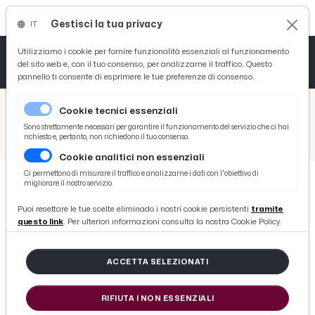
Gestisci la tua privacy
IT
Tutto News
Tutto Sport
Tutto Curiosità
Utilizziamo i cookie per fornire funzionalità essenziali al funzionamento
del sito web e, con il tuo consenso, per analizzarne il traffico. Questo
pannello ti consente di esprimere le tue preferenze di consenso.
Cronaca
Atletica
Serie D
/
Picenotime
Cookie tecnici essenziali
Basket
/
Ascoli Time
Sono strettamente necessari per garantire il funzionamento del servizio che ci hai
richiesto e, pertanto, non richiedono il tuo consenso.
/
Benevento-Ascoli, arbitra l'internazionale Fabbri. Dieci anni fa gli ultimi precedenti con il Picchio
Cookie analitici non essenziali
Ciclismo
Ci permettono di misurare il traffico e analizzarne i dati con l'obiettivo di
migliorare il nostro servizio.
Volley
ASCOLI TIME
Puoi resettare le tue scelte eliminado i nostri cookie persistenti
tramite
Benevento-Ascoli, arbitra
questo link
. Per ulteriori informazioni consulta la nostra Cookie Policy.
l'internazionale Fabbri. Dieci anni
fa gli ultimi precedenti con il
ACCETTA SELEZIONATI
Picchio
RIFIUTA I NON ESSENZIALI