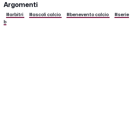
Argomenti
#arbitri
#ascoli calcio
#benevento calcio
#serie
b