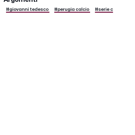
#giovanni tedesco
#perugia calcio
#serie c