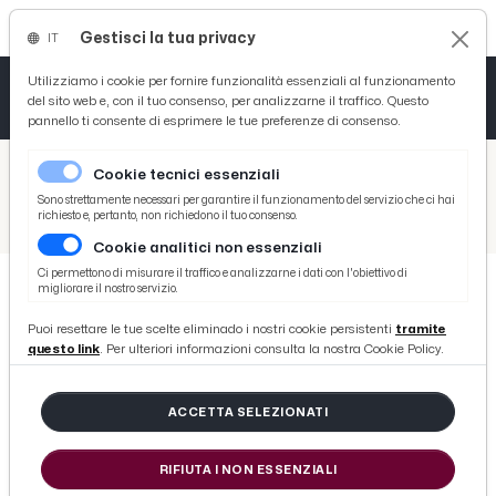
Gestisci la tua privacy
IT
Tutto News
Tutto Sport
Tutto Curiosità
Utilizziamo i cookie per fornire funzionalità essenziali al funzionamento
del sito web e, con il tuo consenso, per analizzarne il traffico. Questo
pannello ti consente di esprimere le tue preferenze di consenso.
Cronaca
Atletica
Serie D
/
Picenotime
Cookie tecnici essenziali
Basket
/
Ascoli Time
Sono strettamente necessari per garantire il funzionamento del servizio che ci hai
richiesto e, pertanto, non richiedono il tuo consenso.
/
Ascoli-Perugia 2-1, Tedesco: ''Sono arrabbiato per l’episodio del rigore, meritiamo rispetto. Loro gran bella squadra''
Cookie analitici non essenziali
Ciclismo
Ci permettono di misurare il traffico e analizzarne i dati con l'obiettivo di
migliorare il nostro servizio.
Volley
ASCOLI TIME
Puoi resettare le tue scelte eliminado i nostri cookie persistenti
tramite
Ascoli-Perugia 2-1, Tedesco: ''Sono
questo link
. Per ulteriori informazioni consulta la nostra Cookie Policy.
arrabbiato per l’episodio del
rigore, meritiamo rispetto. Loro
ACCETTA SELEZIONATI
gran bella squadra''
RIFIUTA I NON ESSENZIALI