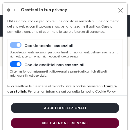
Gestisci la tua privacy
IT
Tutto News
Tutto Sport
Tutto Curiosità
Utilizziamo i cookie per fornire funzionalità essenziali al funzionamento
del sito web e, con il tuo consenso, per analizzarne il traffico. Questo
pannello ti consente di esprimere le tue preferenze di consenso.
Cronaca
Atletica
Serie D
/
Picenotime
Cookie tecnici essenziali
Basket
/
Ascoli Time
Sono strettamente necessari per garantire il funzionamento del servizio che ci hai
richiesto e, pertanto, non richiedono il tuo consenso.
/
Ascoli-Cagliari 2-1, Pulcinelli: “Grande Guarna e grande primo gol di Mendes”. Eramo: “Avanti così leoni”
Cookie analitici non essenziali
Ciclismo
Ci permettono di misurare il traffico e analizzarne i dati con l'obiettivo di
migliorare il nostro servizio.
Volley
ASCOLI TIME
Puoi resettare le tue scelte eliminado i nostri cookie persistenti
tramite
Ascoli-Cagliari 2-1, Pulcinelli:
questo link
. Per ulteriori informazioni consulta la nostra Cookie Policy.
“Grande Guarna e grande primo
gol di Mendes”. Eramo: “Avanti così
ACCETTA SELEZIONATI
leoni”
RIFIUTA I NON ESSENZIALI