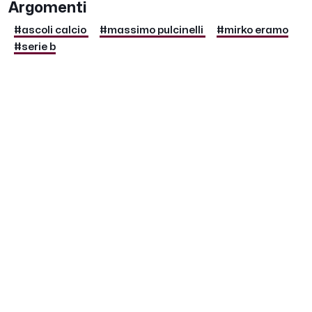
Argomenti
#ascoli calcio
#massimo pulcinelli
#mirko eramo
#serie b