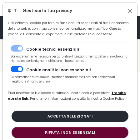
Gestisci la tua privacy
IT
Tutto News
Tutto Sport
Tutto Curiosità
Utilizziamo i cookie per fornire funzionalità essenziali al funzionamento
del sito web e, con il tuo consenso, per analizzarne il traffico. Questo
pannello ti consente di esprimere le tue preferenze di consenso.
Cronaca
Atletica
Serie D
/
Picenotime
Cookie tecnici essenziali
Basket
/
Ascoli Time
Sono strettamente necessari per garantire il funzionamento del servizio che ci hai
richiesto e, pertanto, non richiedono il tuo consenso.
/
Pisa-Ascoli 1-0: le voci di Aquilani, amministratore delegato Corrado e ds Stefanelli in sala stampa
Cookie analitici non essenziali
Ciclismo
Ci permettono di misurare il traffico e analizzarne i dati con l'obiettivo di
migliorare il nostro servizio.
Volley
ASCOLI TIME
Puoi resettare le tue scelte eliminado i nostri cookie persistenti
tramite
Pisa-Ascoli 1-0: le voci di Aquilani,
questo link
. Per ulteriori informazioni consulta la nostra Cookie Policy.
amministratore delegato Corrado e
ds Stefanelli in sala stampa
ACCETTA SELEZIONATI
RIFIUTA I NON ESSENZIALI
di Redazione Picenotime