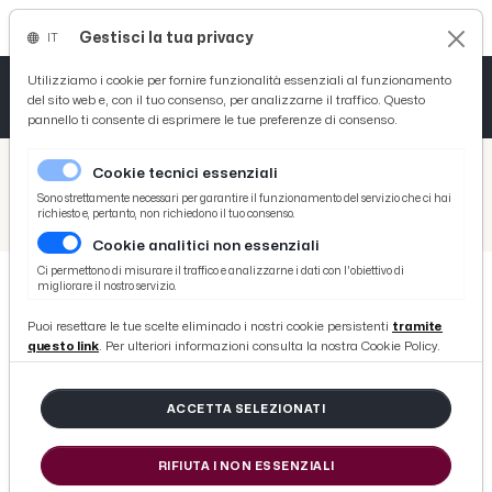
Gestisci la tua privacy
IT
Tutto News
Tutto Sport
Tutto Curiosità
Utilizziamo i cookie per fornire funzionalità essenziali al funzionamento
del sito web e, con il tuo consenso, per analizzarne il traffico. Questo
pannello ti consente di esprimere le tue preferenze di consenso.
Cronaca
Atletica
Serie D
/
Picenotime
Cookie tecnici essenziali
Basket
/
Ascoli Time
Sono strettamente necessari per garantire il funzionamento del servizio che ci hai
richiesto e, pertanto, non richiedono il tuo consenso.
/
Ascoli Calcio, Patti si prepara a diventare il nuovo ds. Buona carriera da giocatore nel ruolo di difensore
Cookie analitici non essenziali
Ciclismo
Ci permettono di misurare il traffico e analizzarne i dati con l'obiettivo di
migliorare il nostro servizio.
Volley
ASCOLI TIME
Puoi resettare le tue scelte eliminado i nostri cookie persistenti
tramite
Ascoli Calcio, Patti si prepara a
questo link
. Per ulteriori informazioni consulta la nostra Cookie Policy.
diventare il nuovo ds. Buona
carriera da giocatore nel ruolo di
ACCETTA SELEZIONATI
difensore
RIFIUTA I NON ESSENZIALI