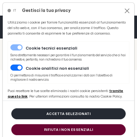
Gestisci la tua privacy
IT
Tutto News
Tutto Sport
Tutto Curiosità
Utilizziamo i cookie per fornire funzionalità essenziali al funzionamento
del sito web e, con il tuo consenso, per analizzarne il traffico. Questo
pannello ti consente di esprimere le tue preferenze di consenso.
Cronaca
Atletica
Serie D
/
Picenotime
Cookie tecnici essenziali
Basket
/
Ascoli Time
Sono strettamente necessari per garantire il funzionamento del servizio che ci hai
richiesto e, pertanto, non richiedono il tuo consenso.
/
Gubbio, Fontana: “Ascoli per me è casa. Ci aspetta una sfida difficile, hanno elementi forti per la categoria”
Cookie analitici non essenziali
Ciclismo
Ci permettono di misurare il traffico e analizzarne i dati con l'obiettivo di
migliorare il nostro servizio.
Volley
ASCOLI TIME
Puoi resettare le tue scelte eliminado i nostri cookie persistenti
tramite
Gubbio, Fontana: “Ascoli per me è
questo link
. Per ulteriori informazioni consulta la nostra Cookie Policy.
casa. Ci aspetta una sfida difficile,
hanno elementi forti per la
ACCETTA SELEZIONATI
categoria”
RIFIUTA I NON ESSENZIALI