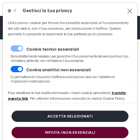
Gestisci la tua privacy
IT
Tutto News
Tutto Sport
Tutto Curiosità
Utilizziamo i cookie per fornire funzionalità essenziali al funzionamento
del sito web e, con il tuo consenso, per analizzarne il traffico. Questo
pannello ti consente di esprimere le tue preferenze di consenso.
Cronaca
Atletica
Serie D
/
Picenotime
Cookie tecnici essenziali
Basket
/
Ascoli Time
Sono strettamente necessari per garantire il funzionamento del servizio che ci hai
richiesto e, pertanto, non richiedono il tuo consenso.
/
Cremonese-Ascoli 0-1, Baschirotto: “Azione gol provata in settimana”. Bellusci: “Torniamo nella griglia dei migliori”
Cookie analitici non essenziali
Ciclismo
Ci permettono di misurare il traffico e analizzarne i dati con l'obiettivo di
migliorare il nostro servizio.
Volley
ASCOLI TIME
Puoi resettare le tue scelte eliminado i nostri cookie persistenti
tramite
Cremonese-Ascoli 0-1, Baschirotto:
questo link
. Per ulteriori informazioni consulta la nostra Cookie Policy.
“Azione gol provata in settimana”.
Bellusci: “Torniamo nella griglia
ACCETTA SELEZIONATI
dei migliori”
RIFIUTA I NON ESSENZIALI