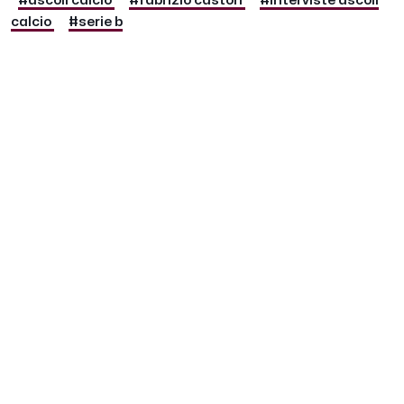
#ascoli calcio
#fabrizio castori
#interviste ascoli
calcio
#serie b