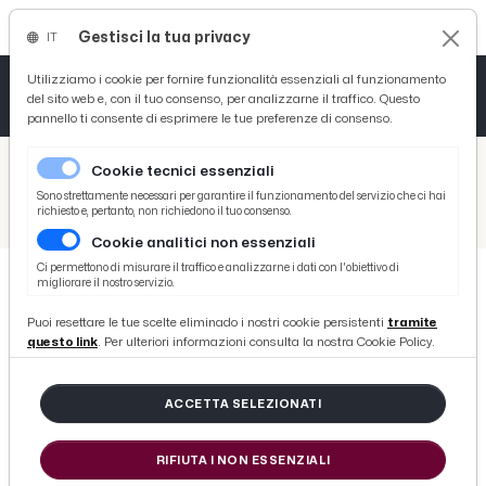
Gestisci la tua privacy
IT
Tutto News
Tutto Sport
Tutto Curiosità
Utilizziamo i cookie per fornire funzionalità essenziali al funzionamento
del sito web e, con il tuo consenso, per analizzarne il traffico. Questo
pannello ti consente di esprimere le tue preferenze di consenso.
Cronaca
Atletica
Serie D
/
Picenotime
Cookie tecnici essenziali
Basket
/
Ascoli Time
Sono strettamente necessari per garantire il funzionamento del servizio che ci hai
richiesto e, pertanto, non richiedono il tuo consenso.
/
Como-Ascoli 0-2, la voce di Castori in sala stampa: “Vittoria meritata che dà lustro ai pareggi fatti prima”
Cookie analitici non essenziali
Ciclismo
Ci permettono di misurare il traffico e analizzarne i dati con l'obiettivo di
migliorare il nostro servizio.
Volley
ASCOLI TIME
Puoi resettare le tue scelte eliminado i nostri cookie persistenti
tramite
Como-Ascoli 0-2, la voce di Castori
questo link
. Per ulteriori informazioni consulta la nostra Cookie Policy.
in sala stampa: “Vittoria meritata
che dà lustro ai pareggi fatti
ACCETTA SELEZIONATI
prima”
RIFIUTA I NON ESSENZIALI